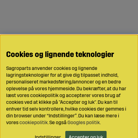
Cookies og lignende teknologier
Sagroparts anvender cookies og lignende
lagringsteknologier for at give dig tilpasset indhold,
personaliseret markedsføring/annoncer og en bedre
oplevelse på vores hjemmeside. Du bekræfter, at du har
læst vores cookiepolitik og accepterer vores brug af
cookies ved at klikke på "Accepter og luk". Du kan til
enhver tid selv kontrollere, hvilke cookies der gemmes i
din browser under “Indstillinger”. Du kan læse mere i
vores
cookiepolitik
. Se også
Googles politik
.
Indstillinger
Accepter og luk