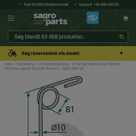
Over 60 000 tilfredse kunder
Support
+46 499 490 55
▼
Søg reservedele via model
Hem
Sliddelene
Jordbearbejdning
Efterharvepinde og tilbehør
Efterharvspind Doublet-Record - 0042-610-00