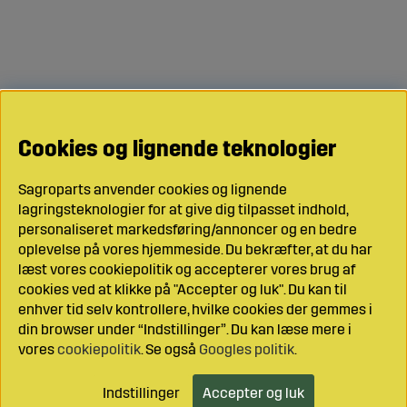
Cookies og lignende teknologier
Sagroparts anvender cookies og lignende
lagringsteknologier for at give dig tilpasset indhold,
personaliseret markedsføring/annoncer og en bedre
oplevelse på vores hjemmeside. Du bekræfter, at du har
læst vores cookiepolitik og accepterer vores brug af
cookies ved at klikke på "Accepter og luk". Du kan til
enhver tid selv kontrollere, hvilke cookies der gemmes i
din browser under “Indstillinger”. Du kan læse mere i
vores
cookiepolitik
. Se også
Googles politik
.
Indstillinger
Accepter og luk
Læg i indkøbsvognen