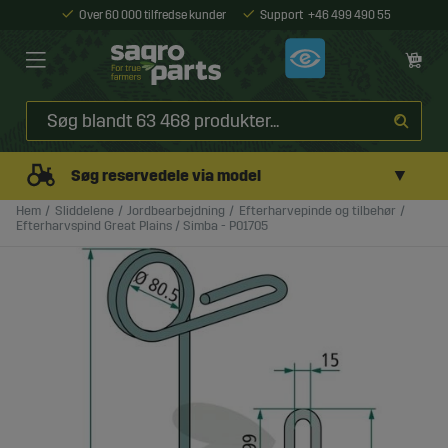
Over 60 000 tilfredse kunder
Support
+46 499 490 55
▼
Søg reservedele via model
Hem
Sliddelene
Jordbearbejdning
Efterharvepinde og tilbehør
Efterharvspind Great Plains / Simba - P01705