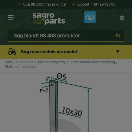
Over 60 000 tilfredse kunder
Support
+46 499 490 55
▼
Søg reservedele via model
Hem
Sliddelene
Jordbearbejdning
Kartoffelmarkbearbejdning
Skaft kpl. med skær