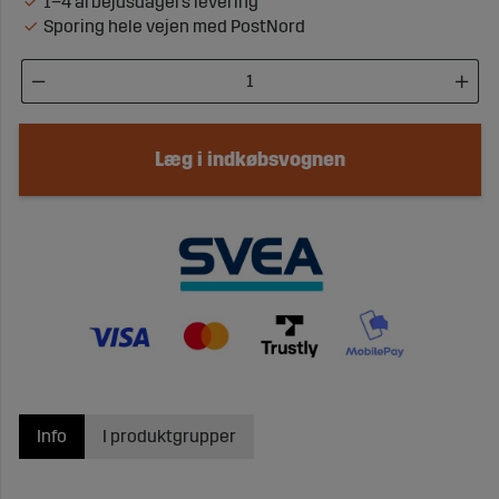
1–4 arbejdsdagers levering
Sporing hele vejen med PostNord
Læg i indkøbsvognen
Info
I produktgrupper