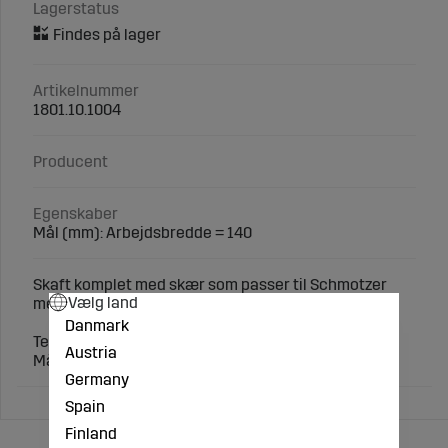
Lagerstatus
Artikelnummer
1801.10.1004
Producent
Egenskaber
Mål (mm): Arbejdsbredde = 140
Skaft komplet med skær som passer til Schmotzer
Vælg land
med flere.
Danmark
Teknisk specifikation:
Austria
Mål (mm): Arbejdsbredde = 140
Germany
Spain
Finland