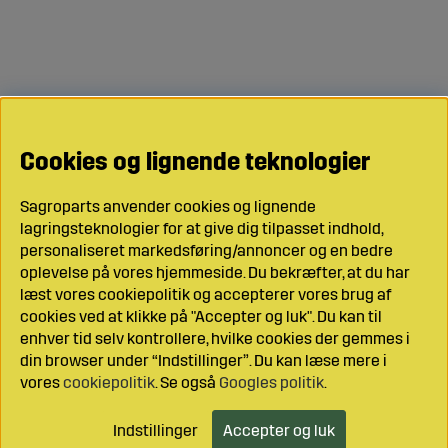
Cookies og lignende teknologier
Sagroparts anvender cookies og lignende
lagringsteknologier for at give dig tilpasset indhold,
personaliseret markedsføring/annoncer og en bedre
oplevelse på vores hjemmeside. Du bekræfter, at du har
læst vores cookiepolitik og accepterer vores brug af
cookies ved at klikke på "Accepter og luk". Du kan til
enhver tid selv kontrollere, hvilke cookies der gemmes i
din browser under “Indstillinger”. Du kan læse mere i
vores
cookiepolitik
. Se også
Googles politik
.
Indstillinger
Accepter og luk
Læg i indkøbsvognen