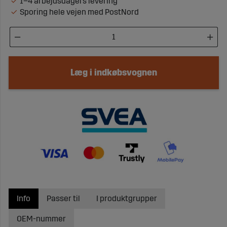
1–4 arbejdsdagers levering
Sporing hele vejen med PostNord
Læg i indkøbsvognen
Info
Passer til
I produktgrupper
OEM-nummer