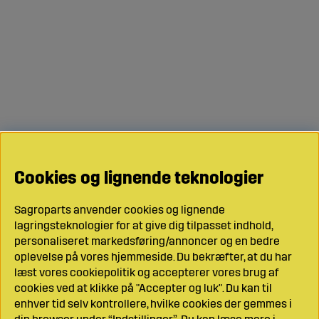
Cookies og lignende teknologier
Sagroparts anvender cookies og lignende
lagringsteknologier for at give dig tilpasset indhold,
personaliseret markedsføring/annoncer og en bedre
oplevelse på vores hjemmeside. Du bekræfter, at du har
læst vores cookiepolitik og accepterer vores brug af
cookies ved at klikke på "Accepter og luk". Du kan til
enhver tid selv kontrollere, hvilke cookies der gemmes i