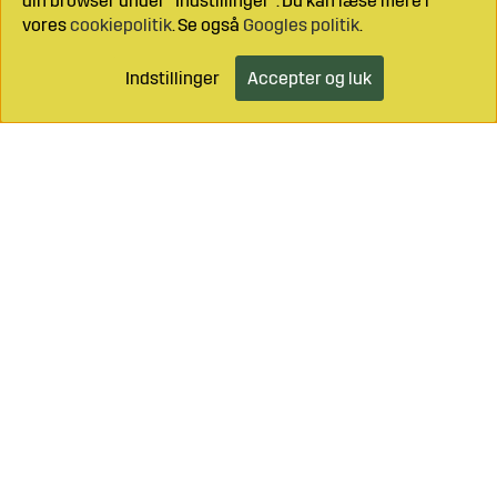
din browser under “Indstillinger”. Du kan læse mere i
vores
cookiepolitik
. Se også
Googles politik
.
Indstillinger
Accepter og luk
Læg i indkøbsvognen
Ring til os på
+46 499 490 55
Mail os på
info@sagroparts.dk