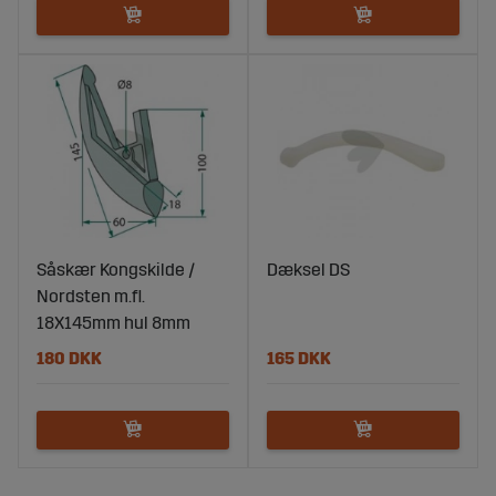
Såskær Kongskilde /
Dæksel DS
Nordsten m.fl.
18X145mm hul 8mm
180 DKK
165 DKK