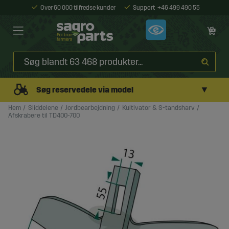
Over 60 000 tilfredse kunder
Support
+46 499 490 55
▼
Søg reservedele via model
Hem
Sliddelene
Jordbearbejdning
Kultivator & S-tandsharv
Afskrabere til TD400-700