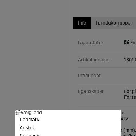
Info
I produktgrupper
Lagerstatus
Artikelnummer
1801.
Producent
Egenskaber
For 
For 
Vælg land
Teknisk specifikation:
for tænder (mm): 32x12
Danmark
Ramme (mm): 50x12
Austria
Forstærkningsfjeder (mm):
Germany
Monteringsvejledning: Skru