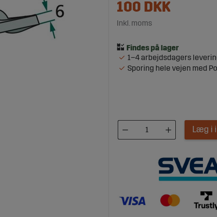
100
DKK
Inkl. moms
1–4 arbejdsdagers leveri
Sporing hele vejen med P
Læg i