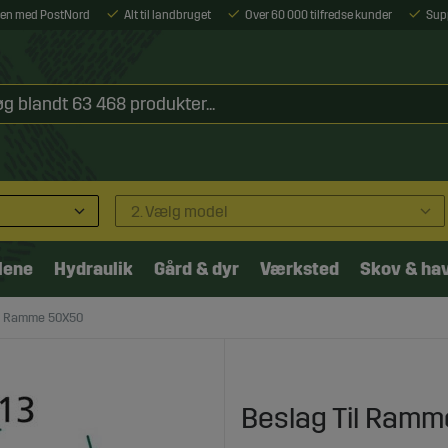
ejen med PostNord
Alt til landbruget
Over 60 000 tilfredse kunder
Sup
2. Vælg model
lene
Hydraulik
Gård & dyr
Værksted
Skov & ha
il Ramme 50X50
Beslag Til Ram