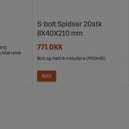
S-bolt Spidser 20stk
8X40X210 mm
771 DKK
mm):
e/størrelse
Bolt og møtrik inkludere (M10x45)
Køb!