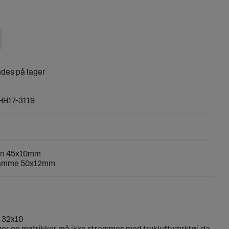
HH17-3119
pin 45x10mm
ramme 50x12mm
 32x10
er og møtrikker må ikke strammes med trykluftværktøj, da