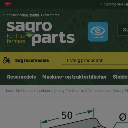
Sporing hele v
Kundeservice
Inkl. moms
|
Ekskl. moms
Søg reservedele
1. Vælg producent
Reservedele
Maskine- og traktortilbehør
Slidde
Hem
Sliddelene
Jordbearbejdning
Kultivator & S-tandsharv
Beslag T