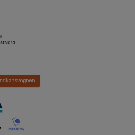
ng
ostNord
 indkøbsvognen