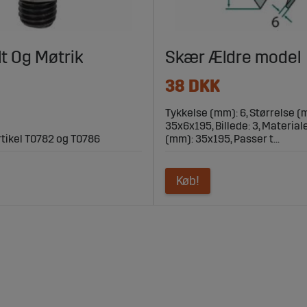
lt Og Møtrik
Skær Ældre model
38 DKK
Tykkelse (mm): 6, Størrelse (
35x6x195, Billede: 3, Material
artikel T0782 og T0786
(mm): 35x195, Passer t...
Køb!