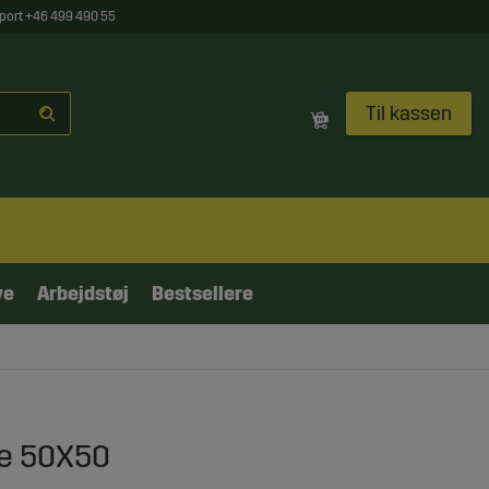
port +46 499 490 55
Til kassen
ve
Arbejdstøj
Bestsellere
me 50X50