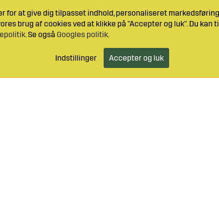
 for at give dig tilpasset indhold, personaliseret markedsføri
res brug af cookies ved at klikke på "Accepter og luk". Du kan ti
epolitik
. Se også
Googles politik
.
Indstillinger
Accepter og luk