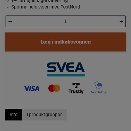
1–4 arbejdsdagers levering
Sporing hele vejen med PostNord
Læg i indkøbsvognen
Info
I produktgrupper