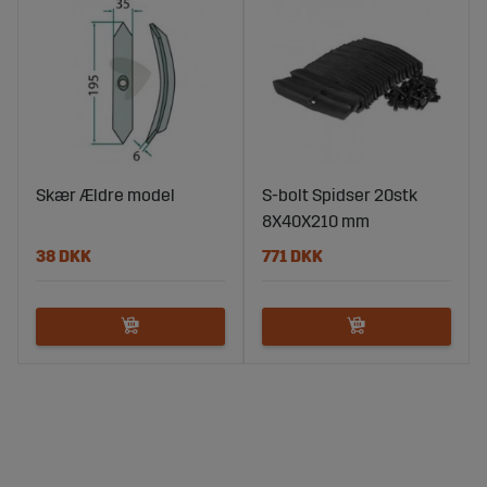
Skær Ældre model
S-bolt Spidser 20stk
8X40X210 mm
38 DKK
771 DKK