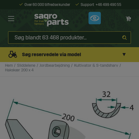
Over 60 000 tilfredse kunder
Support
+46 499 490 55
▼
Søg reservedele via model
Hem
Sliddelene
Jordbearbejdning
Kultivator & S-tandsharv
Hakskær 200 x 4