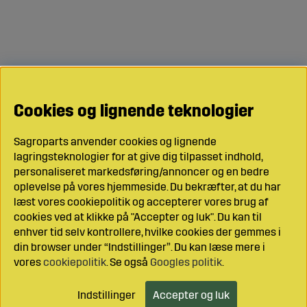
Cookies og lignende teknologier
Sagroparts anvender cookies og lignende
lagringsteknologier for at give dig tilpasset indhold,
personaliseret markedsføring/annoncer og en bedre
oplevelse på vores hjemmeside. Du bekræfter, at du har
læst vores cookiepolitik og accepterer vores brug af
cookies ved at klikke på "Accepter og luk". Du kan til
enhver tid selv kontrollere, hvilke cookies der gemmes i
din browser under “Indstillinger”. Du kan læse mere i
vores
cookiepolitik
. Se også
Googles politik
.
Indstillinger
Accepter og luk
Læg i indkøbsvognen