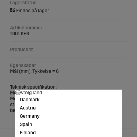
Lagerstatus
Artikelnummer
1801.KH4
Producent
Egenskaber
Mål (mm): Tykkelse = 6
Teknisk specifikation:
Vælg land
Mål (mm): Tykkelse = 4
Monteringsvejledning: Skruer og møtrikker må ikke
Danmark
strammes med trykluftværktøj, da sliddele kan
Austria
beskadiges.
Germany
Spain
Finland