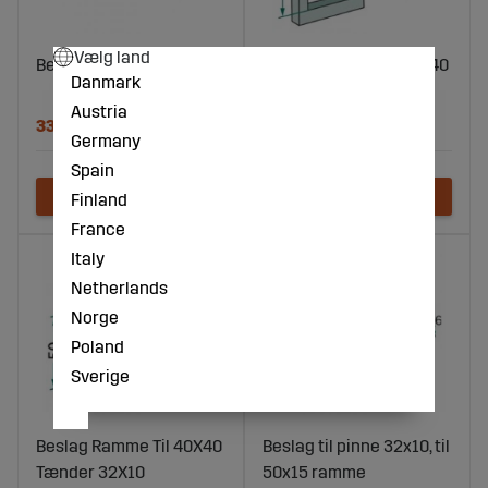
Vælg land
Beslag Ramme 50X15
Beslag Ramme Til 40X40
Danmark
Forstærkningsfjeder
Austria
33 DKK
97 DKK
Germany
Spain
Finland
France
Italy
Netherlands
Norge
Poland
Sverige
Beslag Ramme Til 40X40
Beslag til pinne 32x10, til
Tænder 32X10
50x15 ramme