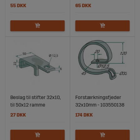
55 DKK
65 DKK
Beslag til stifter 32x10,
Forstærkningsfjeder
til 50x12 ramme
32x10mm - 103550138
27 DKK
174 DKK