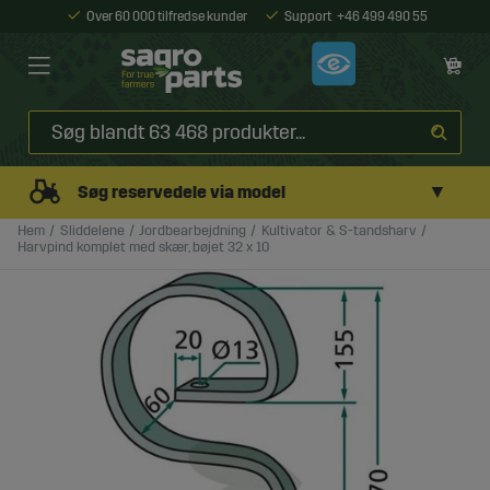
Over 60 000 tilfredse kunder
Support
+46 499 490 55
▼
Søg reservedele via model
Hem
Sliddelene
Jordbearbejdning
Kultivator & S-tandsharv
Harvpind komplet med skær, bøjet 32 x 10