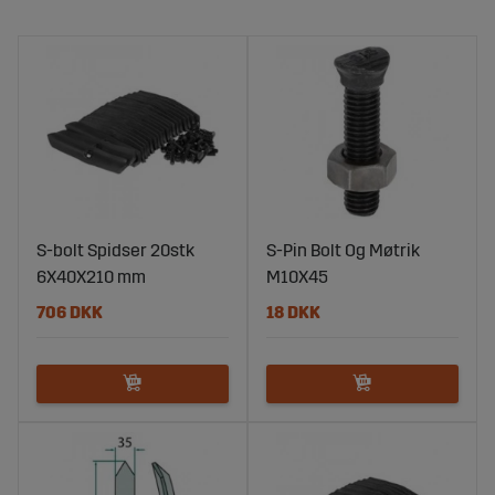
S-bolt Spidser 20stk
S-Pin Bolt Og Møtrik
6X40X210 mm
M10X45
706 DKK
18 DKK