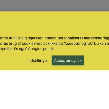
 for at give dig tilpasset indhold, personaliseret markedsføri
res brug af cookies ved at klikke på "Accepter og luk". Du kan ti
epolitik
. Se også
Googles politik
.
Indstillinger
Accepter og luk