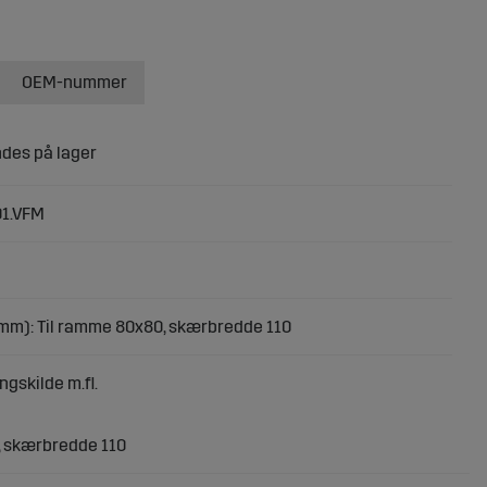
OEM-nummer
01.VFM
mm): Til ramme 80x80, skærbredde 110
ngskilde m.fl.
, skærbredde 110