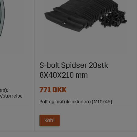
S-bolt Spidser 20stk
8X40X210 mm
771 DKK
mm):
e/størrelse
Bolt og møtrik inkludere (M10x45)
Køb!