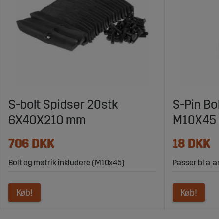
S-bolt Spidser 20stk
S-Pin Bo
6X40X210 mm
M10X45
706 DKK
18 DKK
Bolt og møtrik inkludere (M10x45)
Passer bl.a. 
Køb!
Køb!