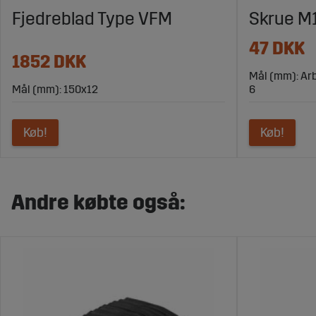
Fjedreblad Type VFM
Skrue M1
47 DKK
1852 DKK
Mål (mm): Ar
Mål (mm): 150x12
6
Køb!
Køb!
Andre købte også: