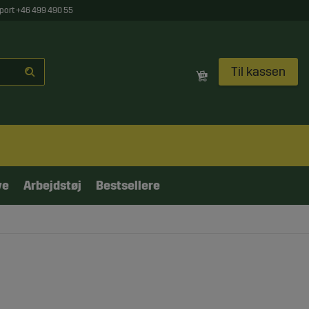
port +46 499 490 55
Til kassen
ve
Arbejdstøj
Bestsellere