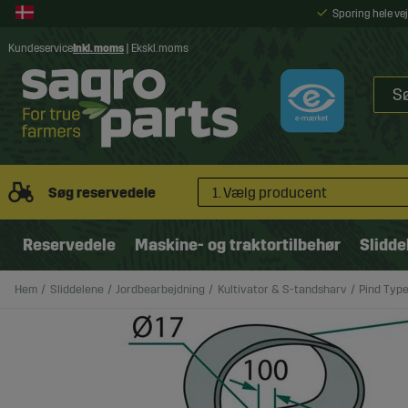
Sporing hele v
Kundeservice
Inkl. moms
|
Ekskl. moms
Søg reservedele
1. Vælg producent
Reservedele
Maskine- og traktortilbehør
Slidde
Hem
Sliddelene
Jordbearbejdning
Kultivator & S-tandsharv
Pind Typ