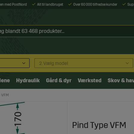
ejen med PostNord
Alt til landbruget
Over 60 000 tilfredse kunder
Sup
2. Vælg model
lene
Hydraulik
Gård & dyr
Værksted
Skov & ha
e VFM
Pind Type VFM