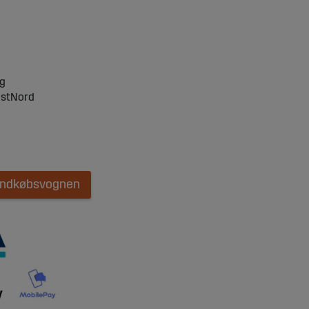
ng
ostNord
 indkøbsvognen