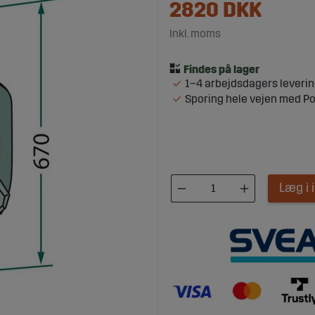
2820
DKK
Inkl. moms
1–4 arbejdsdagers leveri
Sporing hele vejen med P
Læg i