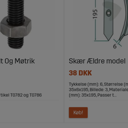
lt Og Møtrik
Skær Ældre model
38 DKK
Tykkelse (mm): 6, Størrelse (
35x6x195, Billede: 3, Material
artikel T0782 og T0786
(mm): 35x195, Passer t...
Køb!