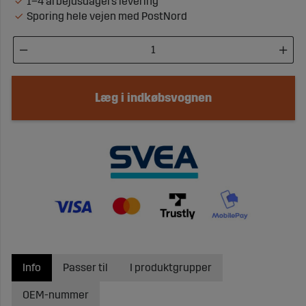
1–4 arbejdsdagers levering
Sporing hele vejen med PostNord
Læg i indkøbsvognen
Info
Passer til
I produktgrupper
OEM-nummer