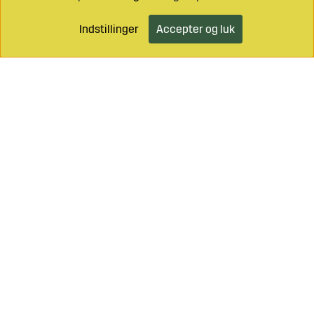
Indstillinger
Accepter og luk
Læg i indkøbsvognen
Ring til os på
+46 499 490 55
Mail os på
info@sagroparts.dk
Handelsbetingelser
Klik her