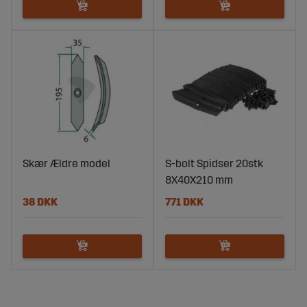
Skær Ældre model
S-bolt Spidser 20stk
8X40X210 mm
38 DKK
771 DKK