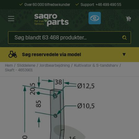
Over 60 000 tilfredse kunder
Support
+46 499 490 55
▼
Søg reservedele via model
Hem
Sliddelene
Jordbearbejdning
Kultivator & S-tandsharv
Skaft - 4653901