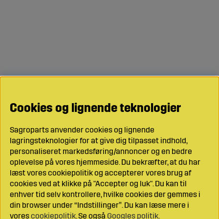
Cookies og lignende teknologier
Sagroparts anvender cookies og lignende
lagringsteknologier for at give dig tilpasset indhold,
personaliseret markedsføring/annoncer og en bedre
oplevelse på vores hjemmeside. Du bekræfter, at du har
læst vores cookiepolitik og accepterer vores brug af
cookies ved at klikke på "Accepter og luk". Du kan til
enhver tid selv kontrollere, hvilke cookies der gemmes i
din browser under “Indstillinger”. Du kan læse mere i
vores
cookiepolitik
. Se også
Googles politik
.