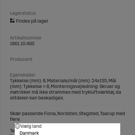
Lagerstatus
Artikelnummer
1801.10.400
Producent
Egenskaber
Tykkelse (mm): 8, Materiale/mål (mm): 24x155, Mål
(mm): Tykkelse = 8, Monteringsvejledning: Skruer og
møtrikker må ikke strammes med trykluftværktøj, da
slitdelen kan beskadiges.
Skær passende Fiona, Nordsten, Stegsted, Taarup med
flere.
Vælg land
Teknisk specifikation:
Danmark