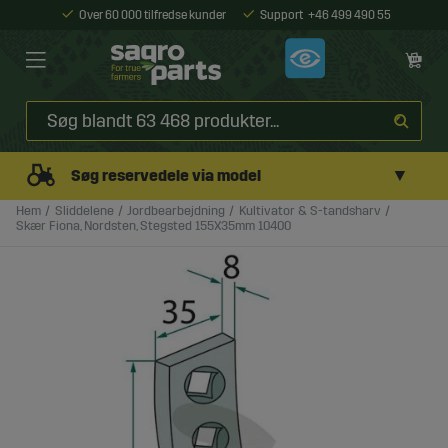
Over 60 000 tilfredse kunder
Support
+46 499 490 55
▼
Søg reservedele via model
Hem
Sliddelene
Jordbearbejdning
Kultivator & S-tandsharv
Skær Fiona, Nordsten, Stegsted 155X35mm 10400