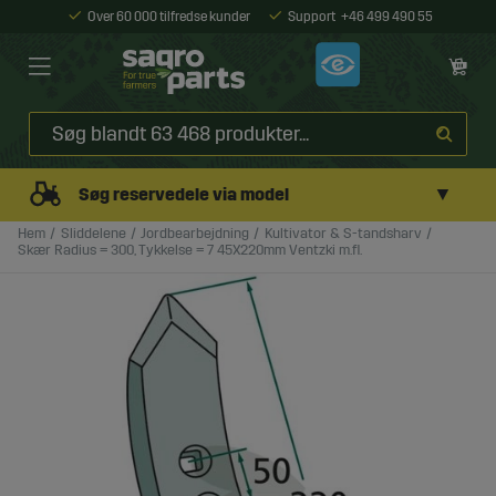
Over 60 000 tilfredse kunder
Support
+46 499 490 55
▼
Søg reservedele via model
Hem
Sliddelene
Jordbearbejdning
Kultivator & S-tandsharv
Skær Radius = 300, Tykkelse = 7 45X220mm Ventzki m.fl.