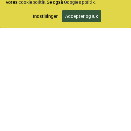
vores
cookiepolitik
. Se også
Googles politik
.
Indstillinger
Accepter og luk
Læg i indkøbsvognen
Ring til os på
+46 499 490 55
Mail os på
info@sagroparts.dk