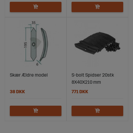
Skær Ældre model
S-bolt Spidser 20stk
8X40X210 mm
38 DKK
771 DKK