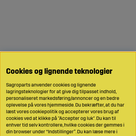
Cookies og lignende teknologier
Sagroparts anvender cookies og lignende
lagringsteknologier for at give dig tilpasset indhold,
personaliseret markedsføring/annoncer og en bedre
oplevelse på vores hjemmeside. Du bekræfter, at du har
læst vores cookiepolitik og accepterer vores brug af
cookies ved at klikke på "Accepter og luk". Du kan til
enhver tid selv kontrollere, hvilke cookies der gemmes i
din browser under “Indstillinger”. Du kan læse mere i