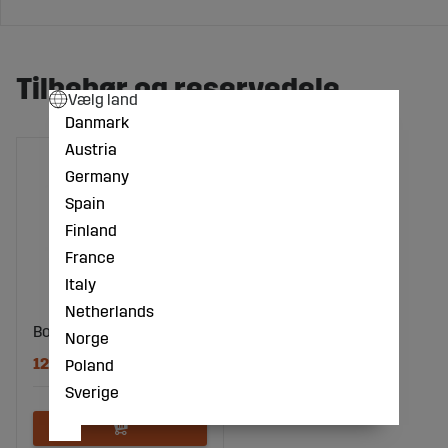
Tilbehør og reservedele
Vælg land
Danmark
Austria
Germany
Spain
Finland
France
Italy
Netherlands
Bolt - 013332R
Norge
12 DKK
Poland
Sverige