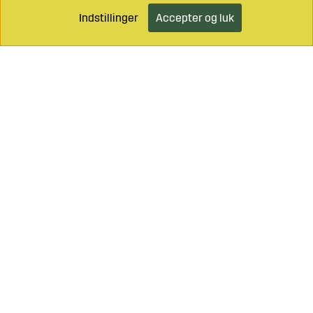
Indstillinger
Accepter og luk
Læg i indkøbsvognen
Ring til os på
+46 499 490 55
Mail os på
info@sagroparts.dk
Handelsbetingelser
Klik her
Fortrydelsesret
Klik her