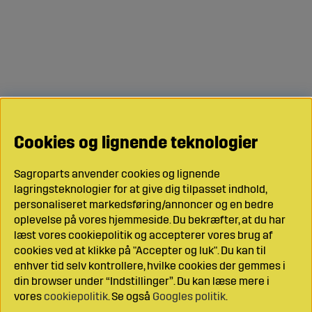
Cookies og lignende teknologier
Sagroparts anvender cookies og lignende
lagringsteknologier for at give dig tilpasset indhold,
personaliseret markedsføring/annoncer og en bedre
oplevelse på vores hjemmeside. Du bekræfter, at du har
læst vores cookiepolitik og accepterer vores brug af
cookies ved at klikke på "Accepter og luk". Du kan til
enhver tid selv kontrollere, hvilke cookies der gemmes i
din browser under “Indstillinger”. Du kan læse mere i
vores
cookiepolitik
. Se også
Googles politik
.