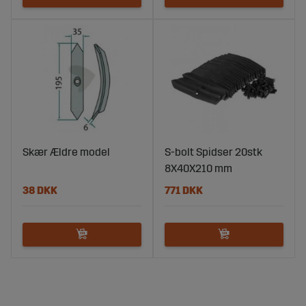
Skær Ældre model
S-bolt Spidser 20stk
8X40X210 mm
38 DKK
771 DKK