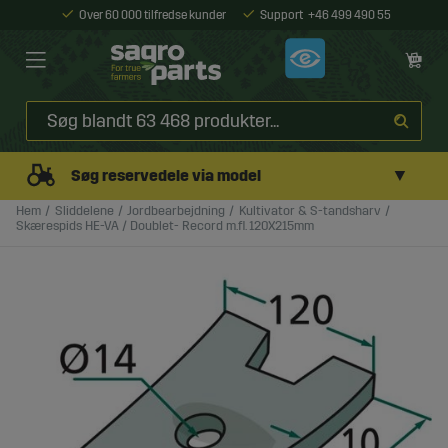
Over 60 000 tilfredse kunder
Support
+46 499 490 55
▼
Søg reservedele via model
Hem
Sliddelene
Jordbearbejdning
Kultivator & S-tandsharv
Skærespids HE-VA / Doublet- Record m.fl. 120X215mm