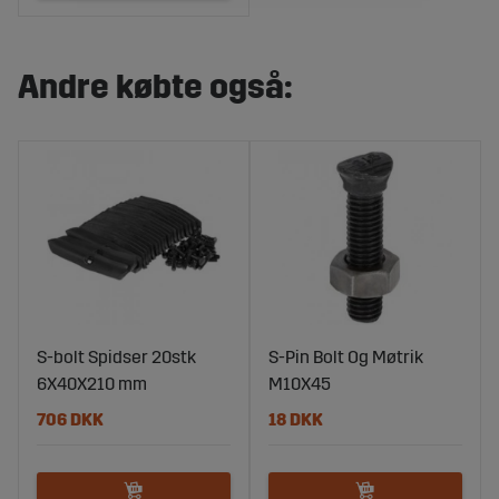
Andre købte også:
S-bolt Spidser 20stk
S-Pin Bolt Og Møtrik
6X40X210 mm
M10X45
706 DKK
18 DKK