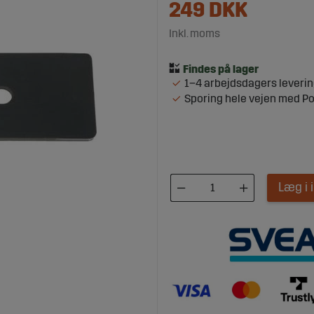
249
DKK
Inkl. moms
1–4 arbejdsdagers leveri
Sporing hele vejen med P
Læg i