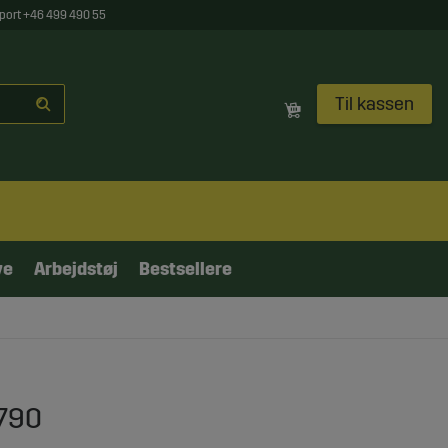
port +46 499 490 55
Til kassen
ve
Arbejdstøj
Bestsellere
1790