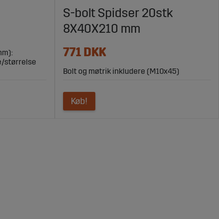
S-bolt Spidser 20stk
8X40X210 mm
771 DKK
mm):
e/størrelse
Bolt og møtrik inkludere (M10x45)
Køb!