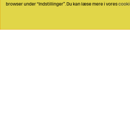
browser under “Indstillinger”. Du kan læse mere i vores
cooki
Ring til os på
+
Mail os på
inf