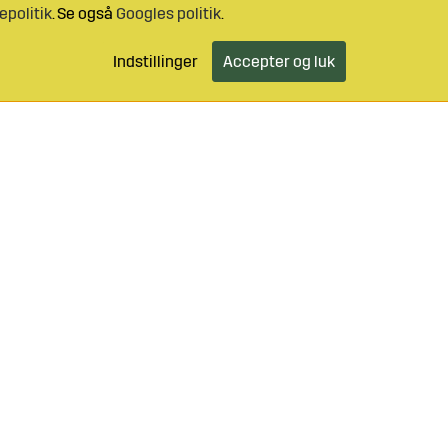
epolitik
. Se også
Googles politik
.
Indstillinger
Accepter og luk
46 499 490 55
Log ind
Kundeservice
o@sagroparts.dk