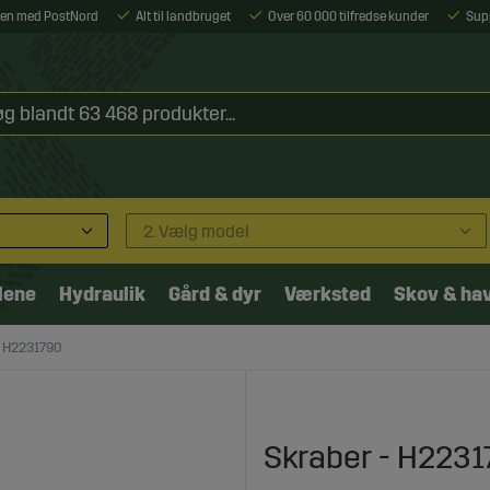
ejen med PostNord
Alt til landbruget
Over 60 000 tilfredse kunder
Sup
2. Vælg model
lene
Hydraulik
Gård & dyr
Værksted
Skov & ha
- H2231790
Skraber - H223