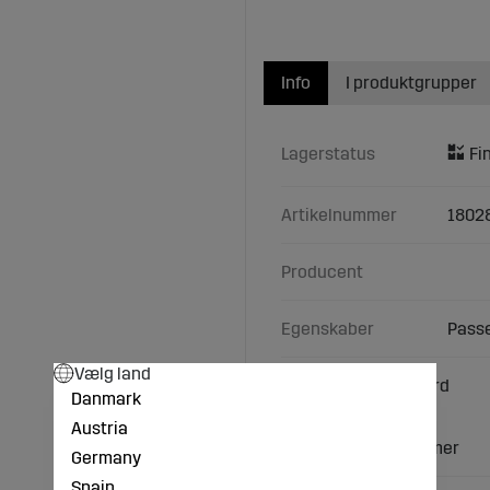
Info
I produktgrupper
Lagerstatus
Artikelnummer
1802
Producent
Egenskaber
Passe
Vælg land
Passer til Kuhn/Huard
Danmark
Typer/Modeller:
Austria
Kuhn/Huard: Performer
Germany
Spain