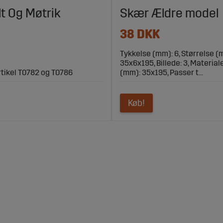
lt Og Møtrik
Skær Ældre model
38 DKK
Tykkelse (mm): 6, Størrelse (
35x6x195, Billede: 3, Material
artikel T0782 og T0786
(mm): 35x195, Passer t...
Køb!