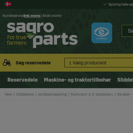
Sporing hele v
Kundeservice
Inkl. moms
|
Ekskl. moms
Søg reservedele
1. Vælg producent
Reservedele
Maskine- og traktortilbehør
Slidde
Hem
Sliddelene
Jordbearbejdning
Kultivator & S-tandsharv
Skraber 