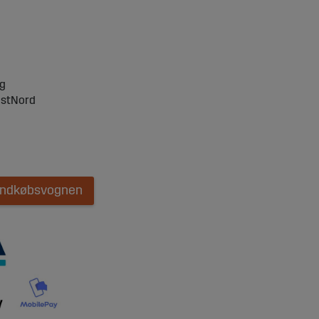
ng
ostNord
 indkøbsvognen