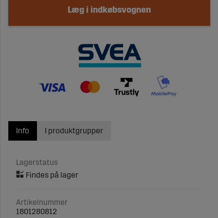
Læg i indkøbsvognen
Info
I produktgrupper
Lagerstatus
Artikelnummer
1801280812