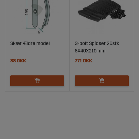
Skær Ældre model
S-bolt Spidser 20stk
8X40X210 mm
38 DKK
771 DKK