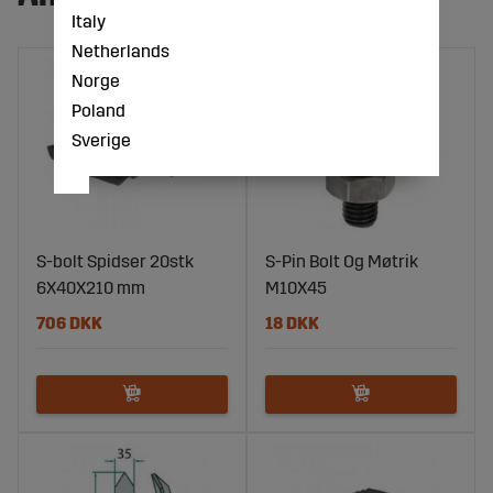
Italy
Netherlands
Norge
Poland
Sverige
S-bolt Spidser 20stk
S-Pin Bolt Og Møtrik
6X40X210 mm
M10X45
706 DKK
18 DKK