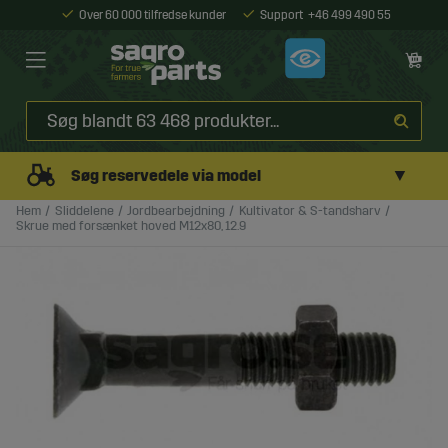
Over 60 000 tilfredse kunder
Support
+46 499 490 55
▼
Søg reservedele via model
Hem
Sliddelene
Jordbearbejdning
Kultivator & S-tandsharv
Skrue med forsænket hoved M12x80, 12.9