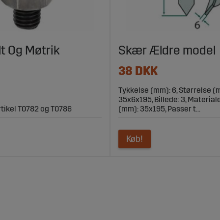
lt Og Møtrik
Skær Ældre model
38 DKK
Tykkelse (mm): 6, Størrelse (
35x6x195, Billede: 3, Material
artikel T0782 og T0786
(mm): 35x195, Passer t...
Køb!