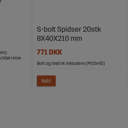
S-bolt Spidser 20stk
8X40X210 mm
771 DKK
mm):
e/størrelse
Bolt og møtrik inkludere (M10x45)
Køb!