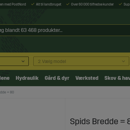
ejen med PostNord
Alt til landbruget
Over 60 000 tilfredse kunder
Sup
2. Vælg model
lene
Hydraulik
Gård & dyr
Værksted
Skov & ha
edde = 80
Spids Bredde = 