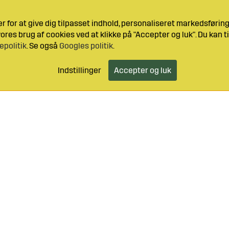
 for at give dig tilpasset indhold, personaliseret markedsføri
res brug af cookies ved at klikke på "Accepter og luk". Du kan ti
epolitik
. Se også
Googles politik
.
Indstillinger
Accepter og luk