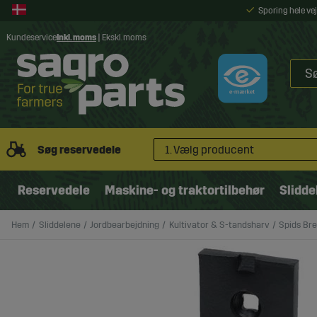
Sporing hele v
Kundeservice
Inkl. moms
|
Ekskl. moms
Søg reservedele
1. Vælg producent
Reservedele
Maskine- og traktortilbehør
Slidde
Hem
Sliddelene
Jordbearbejdning
Kultivator & S-tandsharv
Spids Br