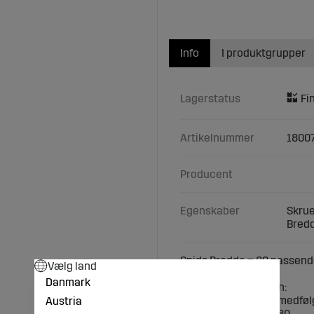
Info
I produktgrupper
Lagerstatus
Artikelnummer
1800
Producent
Egenskaber
Skrue
Bredd
Spids Bredde = 80 passende
Vælg land
Danmark
Teknisk specifikation:
Skruer med møtrik (medføl
Austria
Mål (mm): Bredde = 80