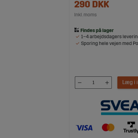
290
DKK
Inkl. moms
1–4 arbejdsdagers leveri
Sporing hele vejen med P
Læg i