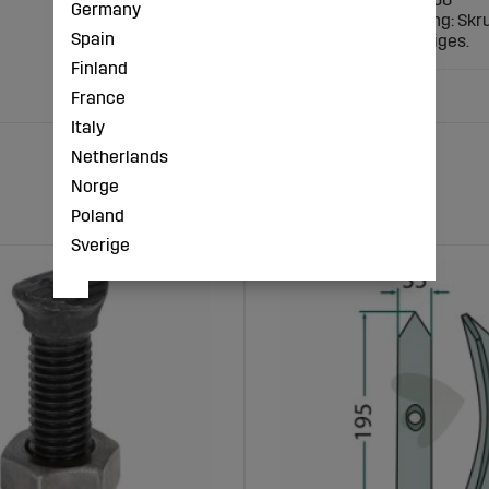
Germany
Monteringsvejledning: Skr
Spain
sliddele kan beskadiges.
Finland
France
Italy
Netherlands
Norge
Poland
Sverige