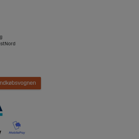
ng
ostNord
 indkøbsvognen