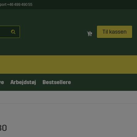
port +46 499 490 55
Til kassen
ve
Arbejdstøj
Bestsellere
80