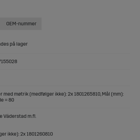
OEM-nummer
7155028
r med møtrik (medfølger ikke): 2x 1801265810, Mål (mm):
e = 80
 Väderstad m.fl.
ger ikke): 2x 1801260810