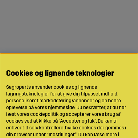
Cookies og lignende teknologier
Sagroparts anvender cookies og lignende
lagringsteknologier for at give dig tilpasset indhold,
personaliseret markedsføring/annoncer og en bedre
oplevelse på vores hjemmeside. Du bekræfter, at du har
læst vores cookiepolitik og accepterer vores brug af
cookies ved at klikke på "Accepter og luk". Du kan til
enhver tid selv kontrollere, hvilke cookies der gemmes i
din browser under “Indstillinger”. Du kan læse mere i