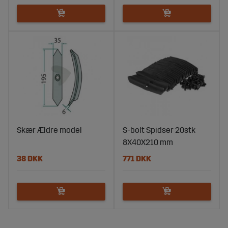
Skær Ældre model
S-bolt Spidser 20stk
8X40X210 mm
38 DKK
771 DKK