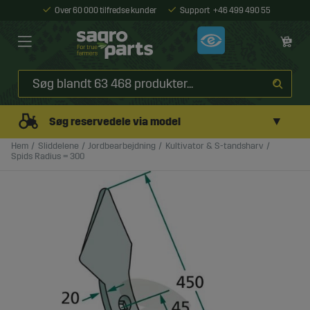
Over 60 000 tilfredse kunder
Support
+46 499 490 55
▼
Søg reservedele via model
Hem
Sliddelene
Jordbearbejdning
Kultivator & S-tandsharv
Spids Radius = 300