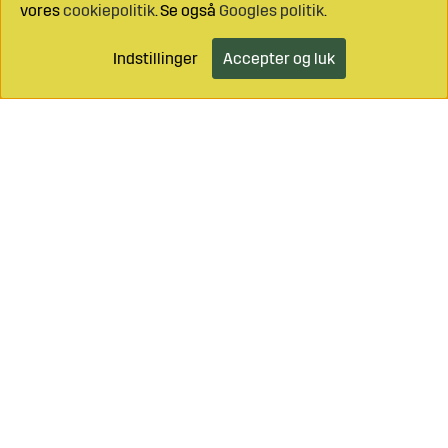
vores
cookiepolitik
. Se også
Googles politik
.
Indstillinger
Accepter og luk
Læg i indkøbsvognen
Ring til os på
+46 499 490 55
Mail os på
info@sagroparts.dk