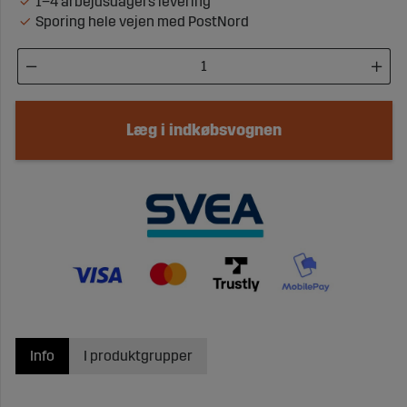
1–4 arbejdsdagers levering
Sporing hele vejen med PostNord
Læg i indkøbsvognen
Info
I produktgrupper