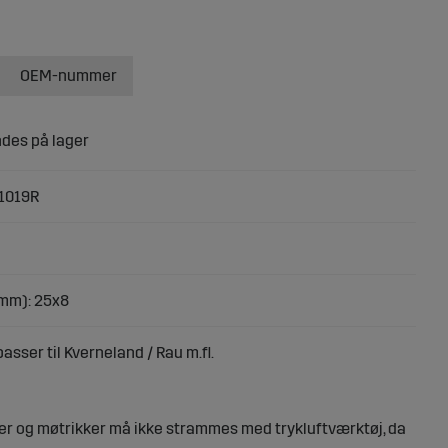
OEM-nummer
1019R
mm): 25x8
sser til Kverneland / Rau m.fl.
er og møtrikker må ikke strammes med trykluftværktøj, da