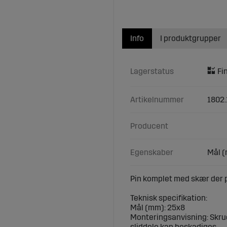
Info
I produktgrupper
Lagerstatus
Artikelnummer
1802.
Producent
Egenskaber
Mål (
Pin komplet med skær der pa
Teknisk specifikation:
Mål (mm): 25x8
Monteringsanvisning: Skru
sliddele kan beskadiges.