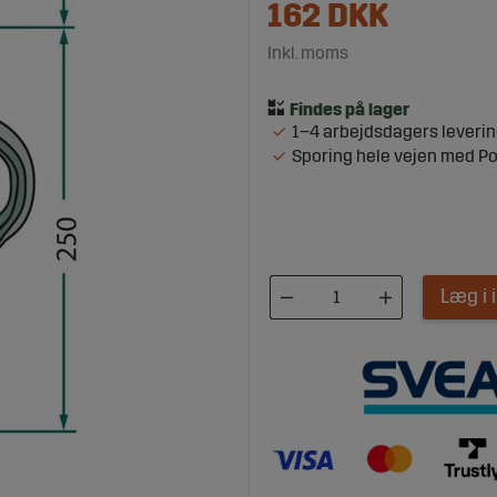
162
DKK
Inkl. moms
1–4 arbejdsdagers leveri
Sporing hele vejen med P
Læg i