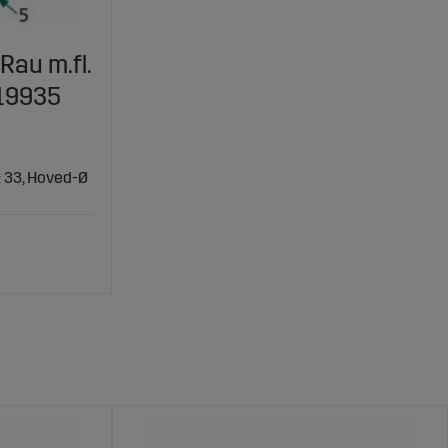
Rau m.fl.
19935
): 33, Hoved-Ø