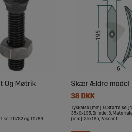
lt Og Møtrik
Skær Ældre model
38 DKK
Tykkelse (mm): 6, Størrelse (
35x6x195, Billede: 3, Material
artikel T0782 og T0786
(mm): 35x195, Passer t...