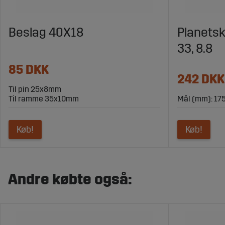
Beslag 40X18
Planetsk
33, 8.8
85 DKK
242 DKK
Til pin 25x8mm
Til ramme 35x10mm
Mål (mm): 17
Køb!
Køb!
Andre købte også: