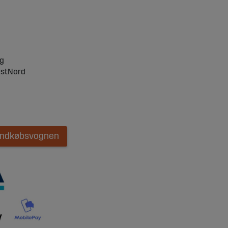
ng
ostNord
 indkøbsvognen