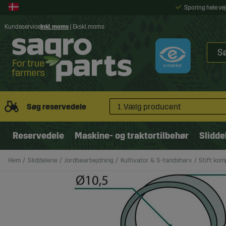
Sporing hele v
Kundeservice
Inkl. moms
|
Ekskl. moms
Søg reservedele
1. Vælg producent
Reservedele
Maskine- og traktortilbehør
Slidde
Hem
Sliddelene
Jordbearbejdning
Kultivator & S-tandsharv
Stift ko