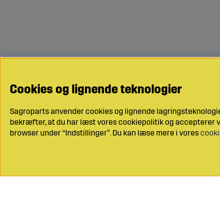
Cookies og lignende teknologier
Sagroparts anvender cookies og lignende lagringsteknologier
bekræfter, at du har læst vores cookiepolitik og accepterer vo
browser under “Indstillinger”. Du kan læse mere i vores
cooki