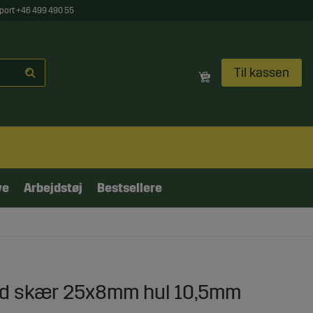
port +46 499 490 55
Til kassen
ve
Arbejdstøj
Bestsellere
ed skær 25x8mm hul 10,5mm