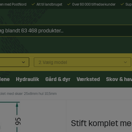
ejen med PostNord
Alt til landbruget
Over 60 000 tilfredse kunder
Sup
2. Vælg model
lene
Hydraulik
Gård & dyr
Værksted
Skov & ha
mplet med skær 25x8mm hul 10,5mm
Stift komplet m