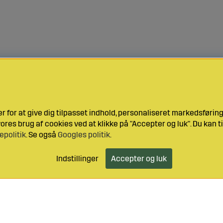
 for at give dig tilpasset indhold, personaliseret markedsføri
res brug af cookies ved at klikke på "Accepter og luk". Du kan ti
epolitik
. Se også
Googles politik
.
Indstillinger
Accepter og luk