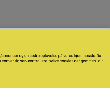
ng/annoncer og en bedre oplevelse på vores hjemmeside. Du
l enhver tid selv kontrollere, hvilke cookies der gemmes i din