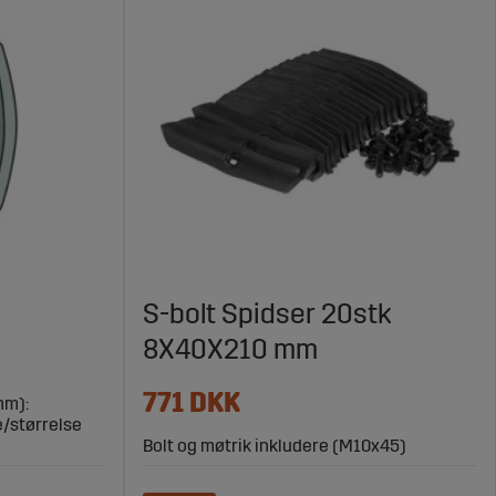
S-bolt Spidser 20stk
8X40X210 mm
771 DKK
mm):
e/størrelse
Bolt og møtrik inkludere (M10x45)