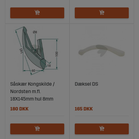
Såskær Kongskilde /
Dæksel DS
Nordsten m.fl.
18X145mm hul 8mm
180 DKK
165 DKK