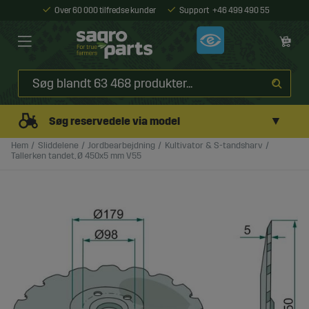
Over 60 000 tilfredse kunder
Support
+46 499 490 55
▼
Søg reservedele via model
Hem
Sliddelene
Jordbearbejdning
Kultivator & S-tandsharv
Tallerken tandet, Ø 450x5 mm V55