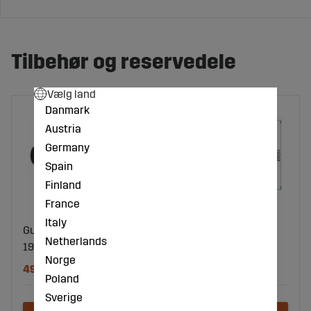
Tilbehør og reservedele
Vælg land
Danmark
Austria
Germany
Spain
Finland
France
Italy
Gummistav Længde =
Tallerken tandet, Ø
Netherlands
190 mm, Ø 30 mm
450x5 mm V55
Norge
49 DKK
462 DKK
Poland
Sverige