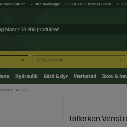
ejen med PostNord
Alt til landbruget
Over 60 000 tilfredse kunder
Sup
2. Vælg model
lene
Hydraulik
Gård & dyr
Værksted
Skov & ha
 Venstre - 473561
Tallerken Venstr