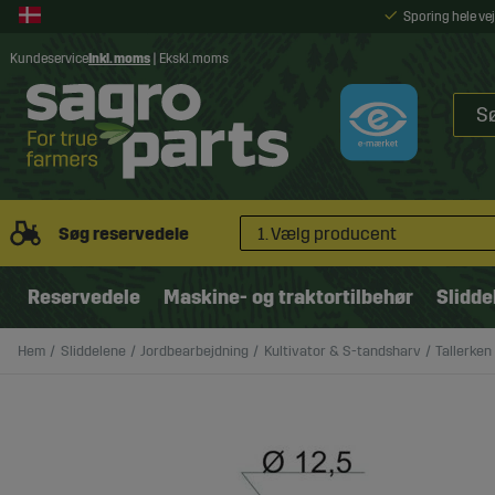
Sporing hele v
Kundeservice
Inkl. moms
|
Ekskl. moms
Søg reservedele
1. Vælg producent
Reservedele
Maskine- og traktortilbehør
Slidde
Hem
Sliddelene
Jordbearbejdning
Kultivator & S-tandsharv
Tallerken