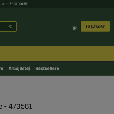
port +46 499 490 55
Til kassen
ve
Arbejdstøj
Bestsellere
e - 473561