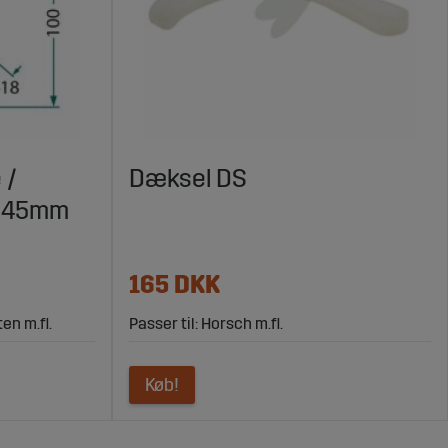
 /
Dæksel DS
X145mm
165 DKK
en m.fl.
Passer til: Horsch m.fl.
Køb!