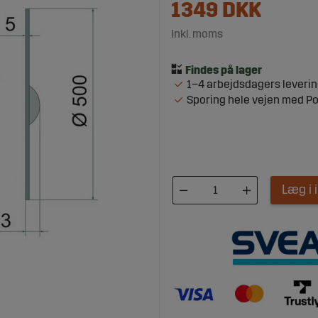
1349
DKK
Inkl. moms
1–4 arbejdsdagers leveri
Sporing hele vejen med P
Læg i