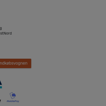
ng
ostNord
 indkøbsvognen