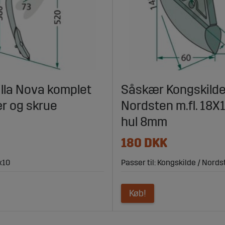
illa Nova komplet
Såskær Kongskilde
r og skrue
Nordsten m.fl. 18
hul 8mm
180 DKK
x10
Passer til: Kongskilde / Nordst
Køb!