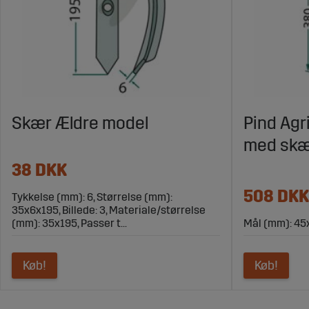
Skær Ældre model
Pind Agr
med skæ
38 DKK
508 DKK
Tykkelse (mm): 6, Størrelse (mm):
35x6x195, Billede: 3, Materiale/størrelse
(mm): 35x195, Passer t...
Mål (mm): 45
Køb!
Køb!