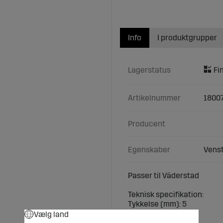
Info
I produktgrupper
Lagerstatus
Artikelnummer
1800
Producent
Egenskaber
Venst
Passer til Väderstad
Teknisk specifikation:
Tykkelse (mm): 5
Mål (mm): 500 x 5
Vælg land
Antal huller: 4