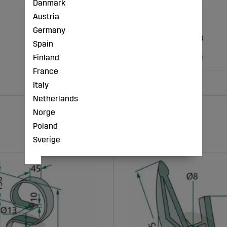
Danmark
Antal tænder: 6
Austria
Yder-Ø (mm): 500
Hul-Ø (mm): 12,5
Germany
Hulkreds-Ø (mm): 98
Spain
Udførelse: Skive
Finland
Yder-Ø (tommer): 20
France
Italy
Netherlands
Norge
Poland
Sverige