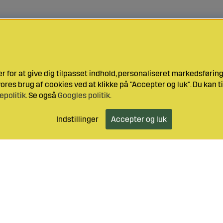
 for at give dig tilpasset indhold, personaliseret markedsføri
res brug af cookies ved at klikke på "Accepter og luk". Du kan ti
epolitik
. Se også
Googles politik
.
Indstillinger
Accepter og luk