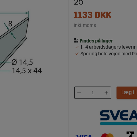
25°
1133
DKK
Inkl. moms
1–4 arbejdsdagers leveri
Sporing hele vejen med P
Læg i