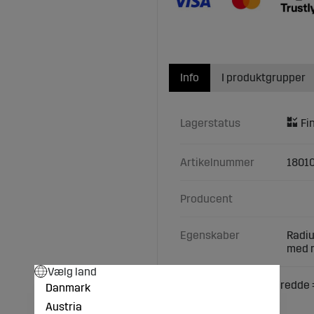
Info
I produktgrupper
Lagerstatus
Artikelnummer
1801
Producent
Egenskaber
Radiu
med m
Vælg land
Vingeskær Arbejdsbredde =
Danmark
m.fl.
Austria