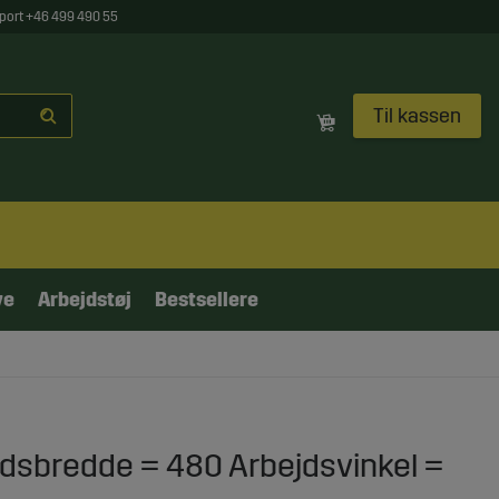
port +46 499 490 55
Til kassen
ve
Arbejdstøj
Bestsellere
dsbredde = 480 Arbejdsvinkel =