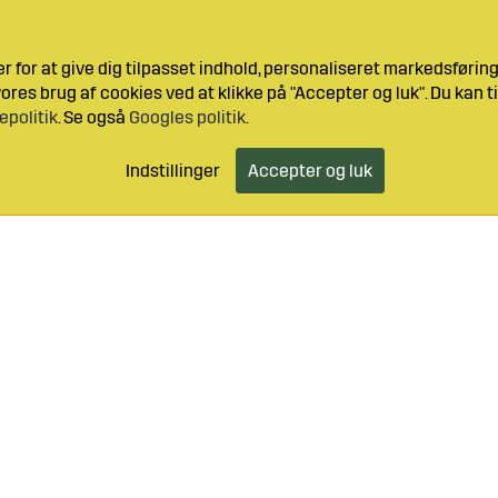
 for at give dig tilpasset indhold, personaliseret markedsføri
res brug af cookies ved at klikke på "Accepter og luk". Du kan ti
epolitik
. Se også
Googles politik
.
Indstillinger
Accepter og luk