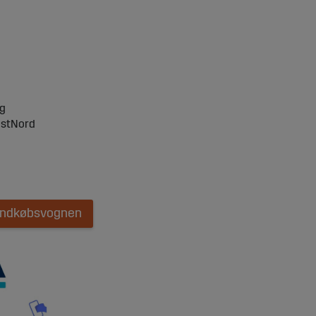
ng
ostNord
 indkøbsvognen