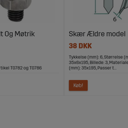
lt Og Møtrik
Skær Ældre model
38 DKK
Tykkelse (mm): 6, Størrelse (
35x6x195, Billede: 3, Material
artikel T0782 og T0786
(mm): 35x195, Passer t...
Køb!