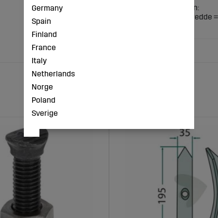
Teknisk specifikation:
Germany
Mål (mm): Arbejdsbredde =
Spain
Arbejdsvinkel = 25°
Finland
France
Italy
Netherlands
Norge
Poland
Sverige