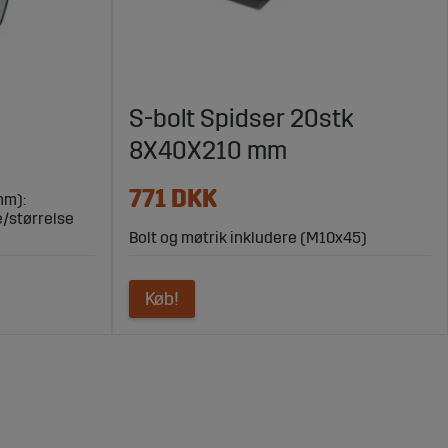
S-bolt Spidser 20stk
8X40X210 mm
771 DKK
mm):
e/størrelse
Bolt og møtrik inkludere (M10x45)
Køb!