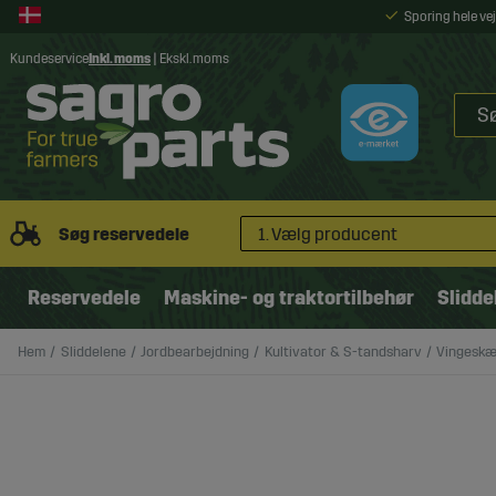
Sporing hele v
Kundeservice
Inkl. moms
|
Ekskl. moms
Søg reservedele
1. Vælg producent
Reservedele
Maskine- og traktortilbehør
Slidde
Hem
Sliddelene
Jordbearbejdning
Kultivator & S-tandsharv
Vingeskær