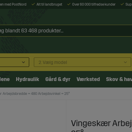
ejen med PostNord
Alt til landbruget
Over 60 000 tilfredse kunder
Sup
2. Vælg model
lene
Hydraulik
Gård & dyr
Værksted
Skov & ha
 Arbejdsbredde = 480 Arbejdsvinkel = 25°
Vingeskær Arbej