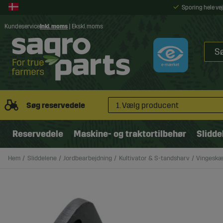
Sporing hele v
Kundeservice
Inkl. moms
|
Ekskl. moms
Søg reservedele
1. Vælg producent
Reservedele
Maskine- og traktortilbehør
Slidde
Hem
Sliddelene
Jordbearbejdning
Kultivator & S-tandsharv
Vingeskæ