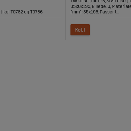
Tykkelse (mm): 6, Størrelse (
35x6x195, Billede: 3, Material
artikel T0782 og T0786
(mm): 35x195, Passer t...
Køb!