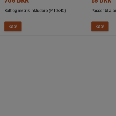
706 DKK
18 DKK
Bolt og møtrik inkludere (M10x45)
Passer bl.a. 
Køb!
Køb!