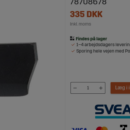
78708678
335
DKK
Inkl. moms
1–4 arbejdsdagers leveri
Sporing hele vejen med P
Læg i