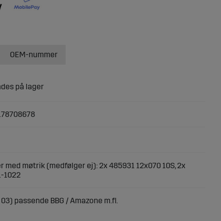
OEM-nummer
178708678
r med møtrik (medfølger ej): 2x 485931 12x070 10S, 2x
1-1022
 03) passende BBG / Amazone m.fl.