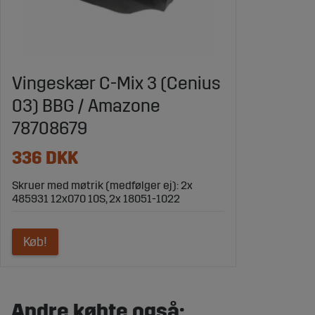
Vingeskær C-Mix 3 (Cenius
03) BBG / Amazone
78708679
336 DKK
Skruer med møtrik (medfølger ej): 2x
485931 12x070 10S, 2x 18051-1022
Køb!
Andre købte også: