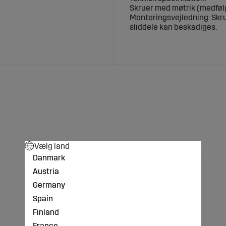
Skruer med møtrik (medfølg
Monteringsvejledning: Skru
sliddele kan beskadiges.
Vælg land
Danmark
Austria
Germany
Spain
Finland
France