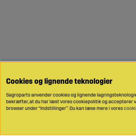
Cookies og lignende teknologier
Sagroparts anvender cookies og lignende lagringsteknologier
bekræfter, at du har læst vores cookiepolitik og accepterer vo
browser under “Indstillinger”. Du kan læse mere i vores
cooki