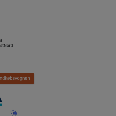
ng
ostNord
 indkøbsvognen