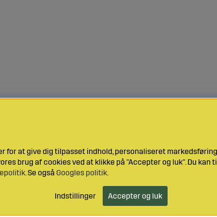
 for at give dig tilpasset indhold, personaliseret markedsføri
res brug af cookies ved at klikke på "Accepter og luk". Du kan ti
epolitik
. Se også
Googles politik
.
Indstillinger
Accepter og luk