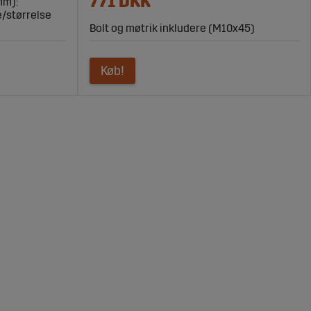
771 DKK
mm):
e/størrelse
Bolt og møtrik inkludere (M10x45)
Køb!