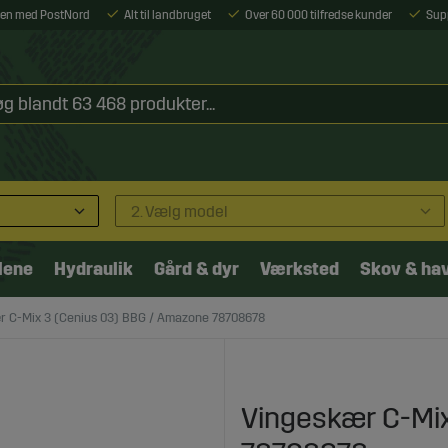
ejen med PostNord
Alt til landbruget
Over 60 000 tilfredse kunder
Sup
2. Vælg model
lene
Hydraulik
Gård & dyr
Værksted
Skov & ha
r C-Mix 3 (Cenius 03) BBG / Amazone 78708678
Vingeskær C-Mix