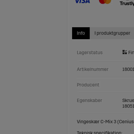
Info
I produktgrupper
Lagerstatus
Artikelnummer
1800
Producent
Egenskaber
Skrue
1805
Vingeskær C-Mix 3 (Cenius
Teknisk specifikation: