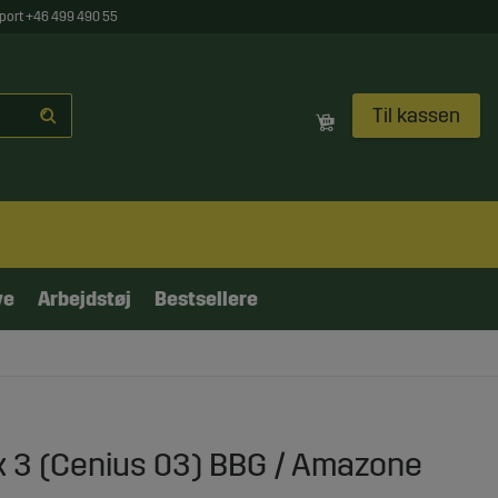
port +46 499 490 55
Til kassen
ve
Arbejdstøj
Bestsellere
 3 (Cenius 03) BBG / Amazone