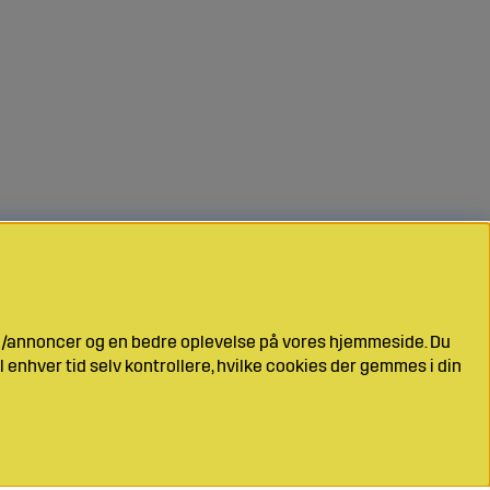
ng/annoncer og en bedre oplevelse på vores hjemmeside. Du
l enhver tid selv kontrollere, hvilke cookies der gemmes i din