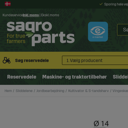
Sporing hele v
Kundeservice
Inkl. moms
|
Ekskl. moms
Søg reservedele
1. Vælg producent
Reservedele
Maskine- og traktortilbehør
Slidde
Hem
Sliddelene
Jordbearbejdning
Kultivator & S-tandsharv
Vingeskæ