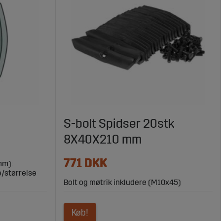
S-bolt Spidser 20stk
8X40X210 mm
771 DKK
mm):
e/størrelse
Bolt og møtrik inkludere (M10x45)
Køb!