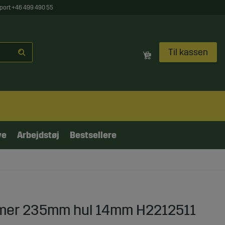
port +46 499 490 55
Til kassen
ve
Arbejdstøj
Bestsellere
imer 235mm hul 14mm H2212511