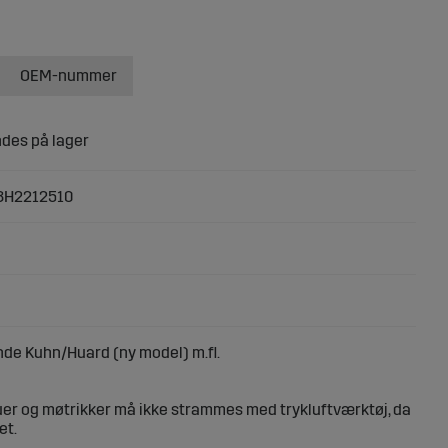
OEM-nummer
8H2212510
de Kuhn/Huard (ny model) m.fl.
er og møtrikker må ikke strammes med trykluftværktøj, da
et.