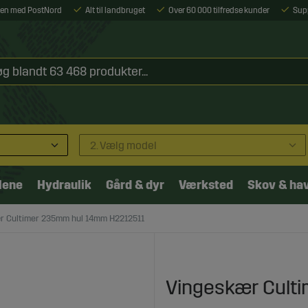
ejen med PostNord
Alt til landbruget
Over 60 000 tilfredse kunder
Sup
2. Vælg model
lene
Hydraulik
Gård & dyr
Værksted
Skov & ha
r Cultimer 235mm hul 14mm H2212511
Vingeskær Cult