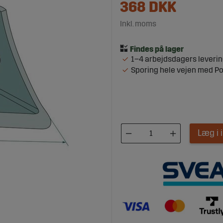
368
DKK
Inkl. moms
1–4 arbejdsdagers leveri
Sporing hele vejen med P
Læg i