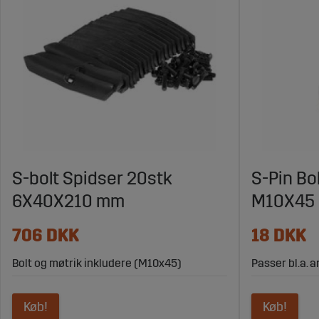
S-bolt Spidser 20stk
S-Pin Bo
6X40X210 mm
M10X45
706 DKK
18 DKK
Bolt og møtrik inkludere (M10x45)
Passer bl.a. 
Køb!
Køb!