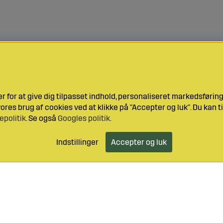
 for at give dig tilpasset indhold, personaliseret markedsføri
res brug af cookies ved at klikke på "Accepter og luk". Du kan ti
epolitik
. Se også
Googles politik
.
Indstillinger
Accepter og luk