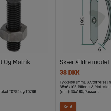
lt Og Møtrik
Skær Ældre model
38 DKK
Tykkelse (mm): 6, Størrelse (
35x6x195, Billede: 3, Material
artikel T0782 og T0786
(mm): 35x195, Passer t...
Køb!