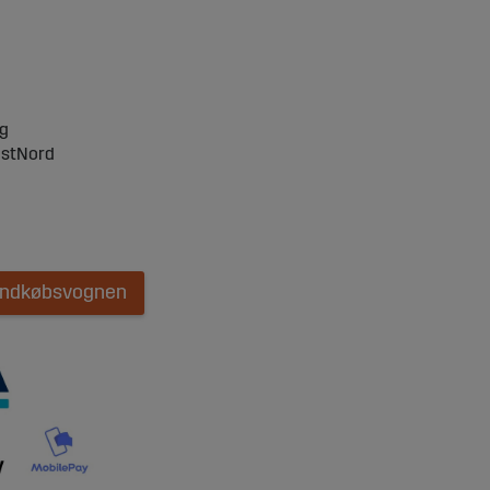
ng
ostNord
 indkøbsvognen