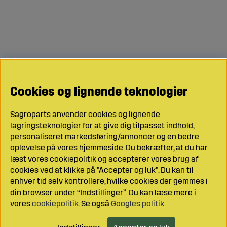
Cookies og lignende teknologier
Sagroparts anvender cookies og lignende
lagringsteknologier for at give dig tilpasset indhold,
personaliseret markedsføring/annoncer og en bedre
oplevelse på vores hjemmeside. Du bekræfter, at du har
læst vores cookiepolitik og accepterer vores brug af
cookies ved at klikke på "Accepter og luk". Du kan til
enhver tid selv kontrollere, hvilke cookies der gemmes i
din browser under “Indstillinger”. Du kan læse mere i
vores
cookiepolitik
. Se også
Googles politik
.