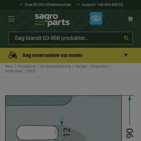
Over 60 000 tilfredse kunder
Support
+46 499 490 55
▼
Søg reservedele via model
Hem
Sliddelene
Jordbearbejdning
Packer / Ringvalse
Afskraber - 32811