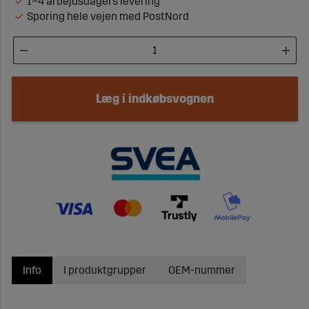
1–4 arbejdsdagers levering
Sporing hele vejen med PostNord
Læg i indkøbsvognen
Info
I produktgrupper
OEM-nummer