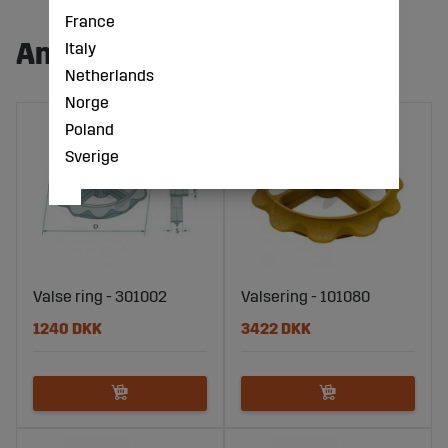
France
Andre købte også:
Italy
Netherlands
Norge
Poland
Sverige
Valse ring - 301002
Valsering - 101080
1240 DKK
3422 DKK