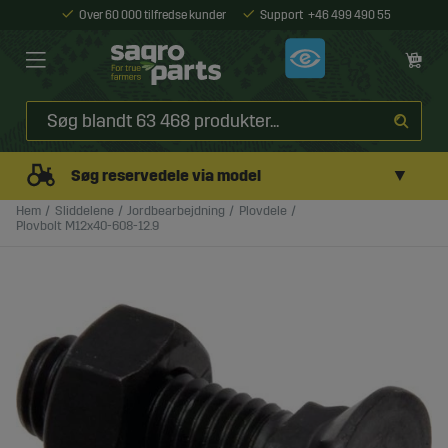
Over 60 000 tilfredse kunder
Support
+46 499 490 55
▼
Søg reservedele via model
Hem
Sliddelene
Jordbearbejdning
Plovdele
Plovbolt M12x40-608-12.9