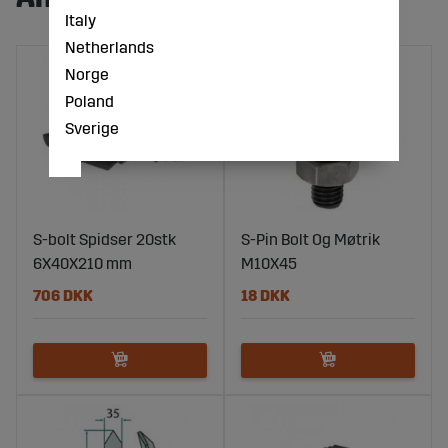
Italy
Netherlands
Norge
Poland
Sverige
S-bolt Spidser 20stk
S-Pin Bolt Og Møtrik
6X40X210 mm
M10X45
706 DKK
18 DKK