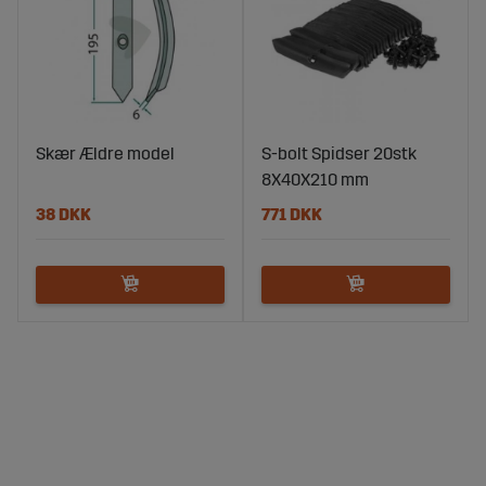
Skær Ældre model
S-bolt Spidser 20stk
8X40X210 mm
38 DKK
771 DKK