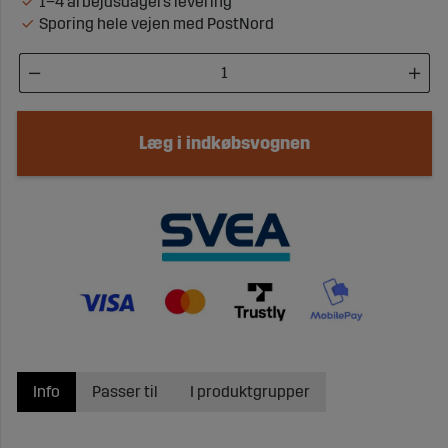
1–4 arbejdsdagers levering
Sporing hele vejen med PostNord
Læg i indkøbsvognen
Info
Passer til
I produktgrupper