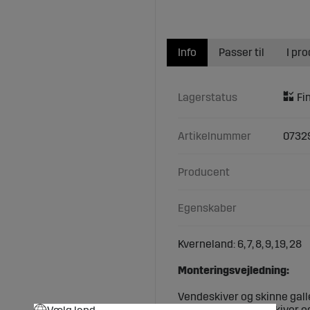
Info
Passer til
I pr
Lagerstatus
Artikelnummer
0732
Producent
Egenskaber
Kverneland: 6, 7, 8, 9, 19, 28
Monteringsvejledning:
Vendeskiver og skinne gall
Ved udskiftning af skiver og