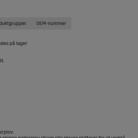
oduktgrupper
OEM-nummer
91
erplov:
 skinne gallerplov, stram alle skruer skiftevis for at undgå