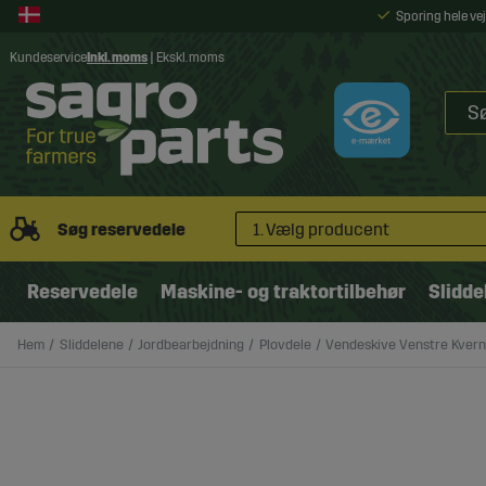
Sporing hele v
Kundeservice
Inkl. moms
|
Ekskl. moms
Søg reservedele
1. Vælg producent
Reservedele
Maskine- og traktortilbehør
Slidde
Hem
Sliddelene
Jordbearbejdning
Plovdele
Vendeskive Venstre Kver