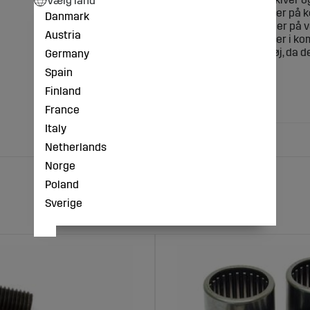
Vælg land
spændinger og revner på k
Danmark
dimensionstolerancer på ve
Austria
spændinger og revner i ko
pneumatiske værktøj, da d
Germany
Spain
10 skruer inkluderet
Finland
073291, KK073291
France
Italy
Netherlands
Norge
Poland
Sverige