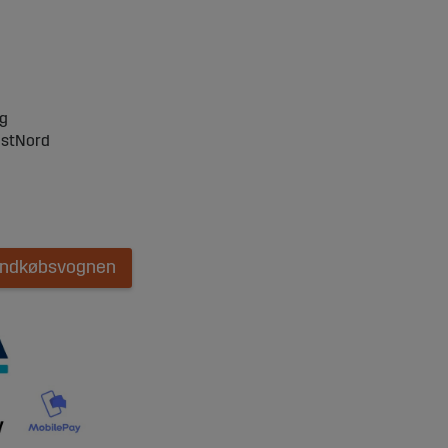
ng
ostNord
 indkøbsvognen