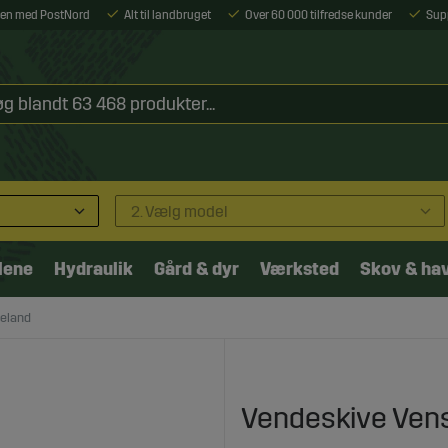
ejen med PostNord
Alt til landbruget
Over 60 000 tilfredse kunder
Sup
2. Vælg model
lene
Hydraulik
Gård & dyr
Værksted
Skov & ha
neland
Vendeskive Vens