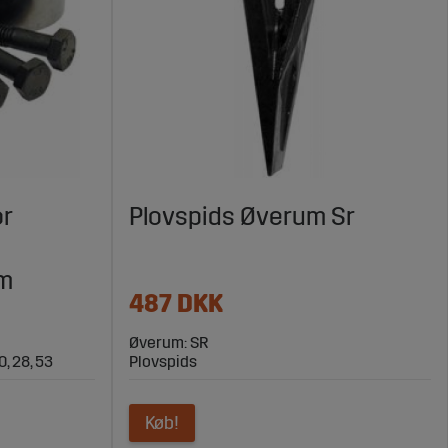
or
Plovspids Øverum Sr
m
487 DKK
Øverum: SR
20, 28, 53
Plovspids
Køb!