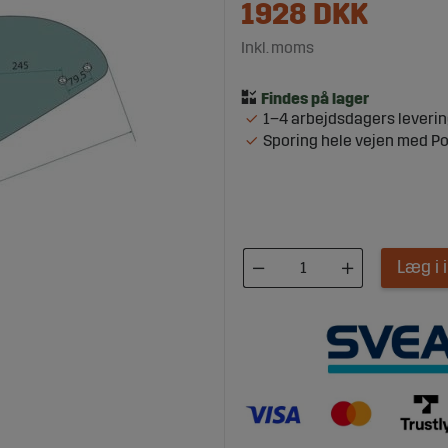
1928
DKK
Inkl. moms
1–4 arbejdsdagers leveri
Sporing hele vejen med P
Læg i