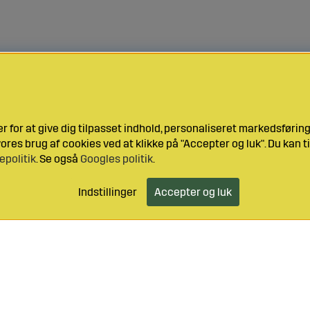
 for at give dig tilpasset indhold, personaliseret markedsføri
res brug af cookies ved at klikke på "Accepter og luk". Du kan ti
epolitik
. Se også
Googles politik
.
Indstillinger
Accepter og luk