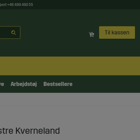
port +46 499 490 55
Til kassen
ve
Arbejdstøj
Bestsellere
tre Kverneland