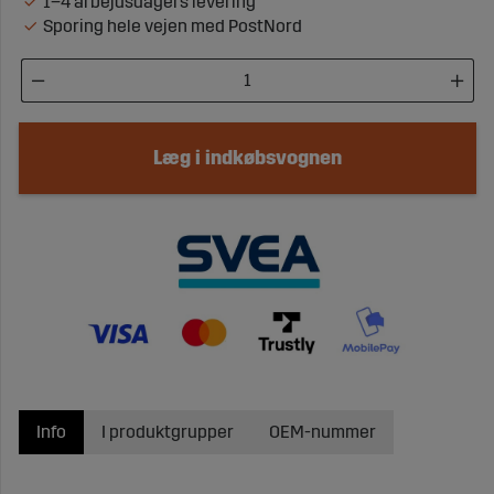
1–4 arbejdsdagers levering
Sporing hele vejen med PostNord
Læg i indkøbsvognen
Info
I produktgrupper
OEM-nummer