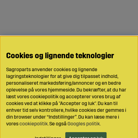
Cookies og lignende teknologier
Sagroparts anvender cookies og lignende
lagringsteknologier for at give dig tilpasset indhold,
personaliseret markedsføring/annoncer og en bedre
oplevelse på vores hjemmeside. Du bekræfter, at du har
læst vores cookiepolitik og accepterer vores brug af
cookies ved at klikke på "Accepter og luk". Du kan til
enhver tid selv kontrollere, hvilke cookies der gemmes i
din browser under “Indstillinger”. Du kan læse mere i
vores
cookiepolitik
. Se også
Googles politik
.