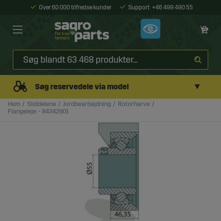
Over 60 000 tilfredse kunder
Support
+46 499 490 55
▼
Søg reservedele via model
Hem
Sliddelene
Jordbearbejdning
Rotorharve
Flangeleje - 84342901