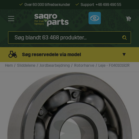
Over 60 000 tilfredse kunder
Support
+46 499 490 55
▼
Søg reservedele via model
Hem
Sliddelene
Jordbearbejdning
Rotorharve
Leje - F04010192R