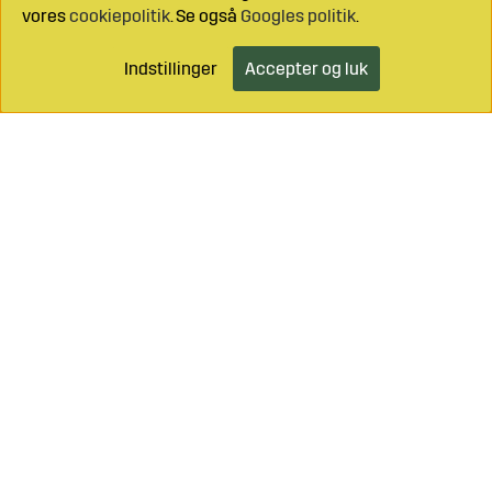
vores
cookiepolitik
. Se også
Googles politik
.
Indstillinger
Accepter og luk
Læg i indkøbsvognen
Ring til os på
+46 499 490 55
Mail os på
info@sagroparts.dk