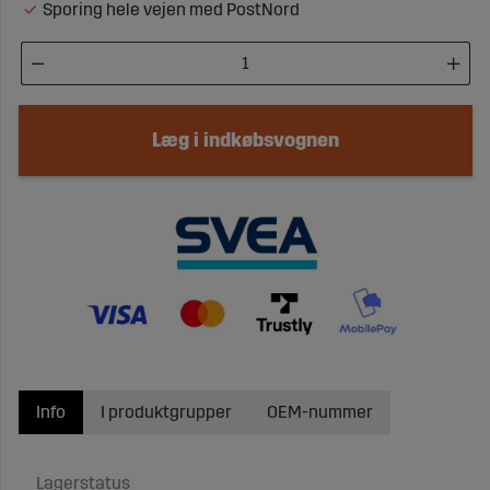
Sporing hele vejen med PostNord
Læg i indkøbsvognen
Info
I produktgrupper
OEM-nummer
Lagerstatus