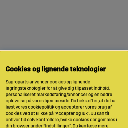
Cookies og lignende teknologier
Sagroparts anvender cookies og lignende
lagringsteknologier for at give dig tilpasset indhold,
personaliseret markedsføring/annoncer og en bedre
oplevelse på vores hjemmeside. Du bekræfter, at du har
læst vores cookiepolitik og accepterer vores brug af
cookies ved at klikke på "Accepter og luk". Du kan til
enhver tid selv kontrollere, hvilke cookies der gemmes i
din browser under “Indstillinger”. Du kan læse mere i