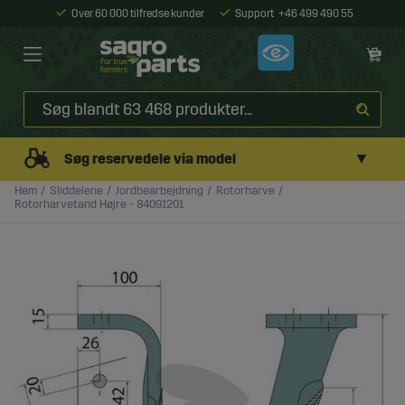
Over 60 000 tilfredse kunder
Support
+46 499 490 55
▼
Søg reservedele via model
Hem
Sliddelene
Jordbearbejdning
Rotorharve
Rotorharvetand Højre - 84091201