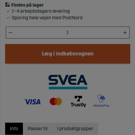
1–4 arbejdsdagers levering
Sporing hele vejen med PostNord
Læg i indkøbsvognen
Info
Passer til
I produktgrupper