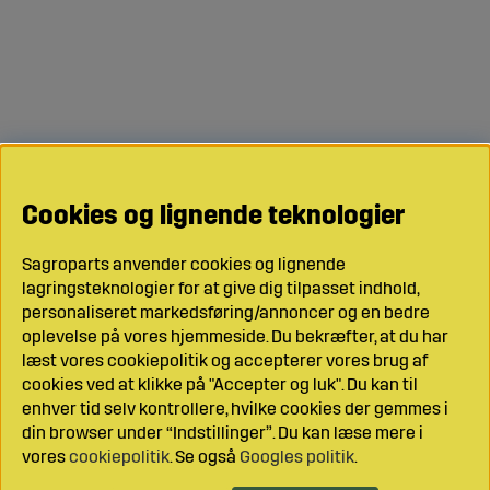
Cookies og lignende teknologier
Sagroparts anvender cookies og lignende
lagringsteknologier for at give dig tilpasset indhold,
personaliseret markedsføring/annoncer og en bedre
oplevelse på vores hjemmeside. Du bekræfter, at du har
læst vores cookiepolitik og accepterer vores brug af
cookies ved at klikke på "Accepter og luk". Du kan til
enhver tid selv kontrollere, hvilke cookies der gemmes i
din browser under “Indstillinger”. Du kan læse mere i
vores
cookiepolitik
. Se også
Googles politik
.