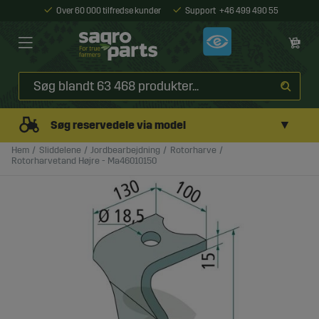
Over 60 000 tilfredse kunder
Support
+46 499 490 55
▼
Søg reservedele via model
Hem
Sliddelene
Jordbearbejdning
Rotorharve
Rotorharvetand Højre - Ma46010150