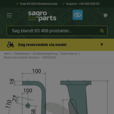
Over 60 000 tilfredse kunder
Support
+46 499 490 55
▼
Søg reservedele via model
Hem
Sliddelene
Jordbearbejdning
Rotorharve
Rotorharvetand Venstre - 52552510