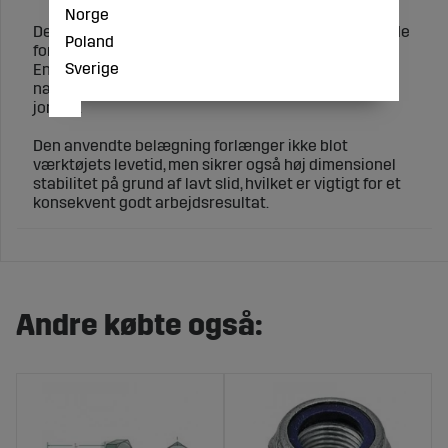
Norge
Den anvendte belægningsproces sikrer fremragende
Poland
forankring af belægningen på basekroppen.
Sverige
En helt eller delvist afskillelse af belægningen er
næsten umulig på grund af stød forårsaget af sten i
jorden.
Den anvendte belægning forlænger ikke blot
værktøjets levetid, men sikrer også høj dimensionel
stabilitet på grund af lavt slid, hvilket er vigtigt for et
konsekvent godt arbejdsresultat.
Andre købte også: