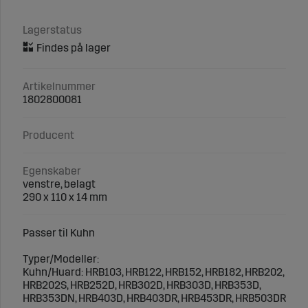
Lagerstatus
Artikelnummer
1802800081
Producent
Egenskaber
venstre, belagt
290 x 110 x 14 mm
Passer til Kuhn
Typer/Modeller:
Kuhn/Huard: HRB103, HRB122, HRB152, HRB182, HRB202,
HRB202S, HRB252D, HRB302D, HRB303D, HRB353D,
HRB353DN, HRB403D, HRB403DR, HRB453DR, HRB503DR