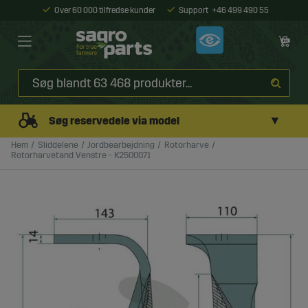
Over 60 000 tilfredse kunder
Support
+46 499 490 55
▼
Søg reservedele via model
Hem
Sliddelene
Jordbearbejdning
Rotorharve
Rotorharvetand Venstre - K2500071