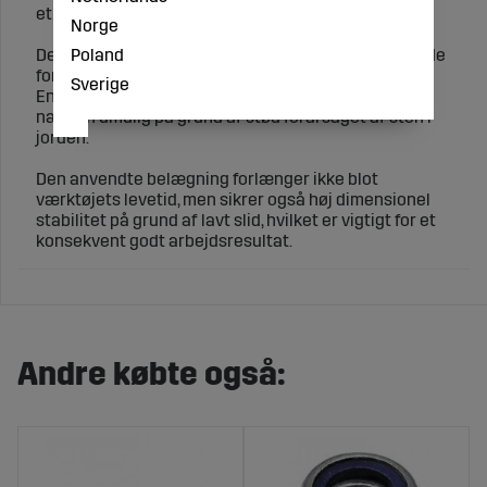
et hårdmetal mellem 2500 og 3000 HV.
Norge
Poland
Den anvendte belægningsproces sikrer fremragende
forankring af belægningen på basekroppen.
Sverige
En helt eller delvist afskillelse af belægningen er
næsten umulig på grund af stød forårsaget af sten i
jorden.
Den anvendte belægning forlænger ikke blot
værktøjets levetid, men sikrer også høj dimensionel
stabilitet på grund af lavt slid, hvilket er vigtigt for et
konsekvent godt arbejdsresultat.
Andre købte også: