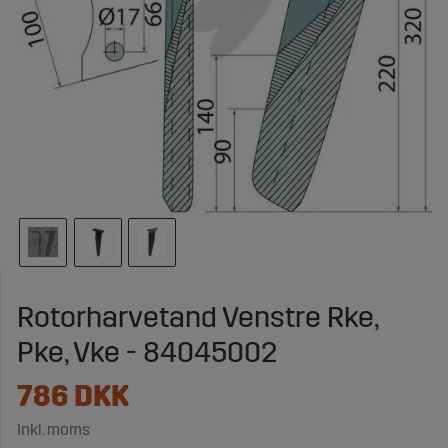
Rotorharvetand Venstre Rke,
Pke, Vke - 84045002
786
DKK
Inkl. moms