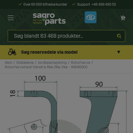
Over 60 000 tilfredse kunder
Support
+46 499 490 55
▼
Søg reservedele via model
Hem
Sliddelene
Jordbearbejdning
Rotorharve
Rotorharvetand Venstre Rke, Pke, Vke - 84045002