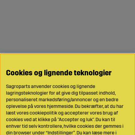
Cookies og lignende teknologier
Sagroparts anvender cookies og lignende
lagringsteknologier for at give dig tilpasset indhold,
personaliseret markedsføring/annoncer og en bedre
oplevelse på vores hjemmeside. Du bekræfter, at du har
læst vores cookiepolitik og accepterer vores brug af
cookies ved at klikke på "Accepter og luk". Du kan til
enhver tid selv kontrollere, hvilke cookies der gemmes i
din browser under “Indstillinger”. Du kan læse mere i