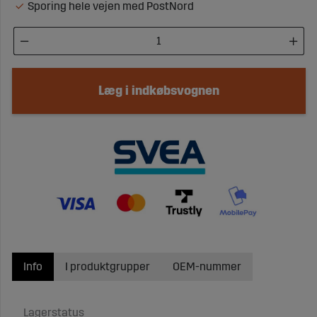
Sporing hele vejen med PostNord
Læg i indkøbsvognen
Info
I produktgrupper
OEM-nummer
Lagerstatus