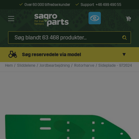
Over 60 000 tilfredse kunder
Support
+46 499 490 55
▼
Søg reservedele via model
Hem
Sliddelene
Jordbearbejdning
Rotorharve
Sideplade - 972624