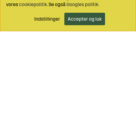
vores
cookiepolitik
. Se også
Googles politik
.
Indstillinger
Accepter og luk
Læg i indkøbsvognen
Ring til os på
+46 499 490 55
Mail os på
info@sagroparts.dk