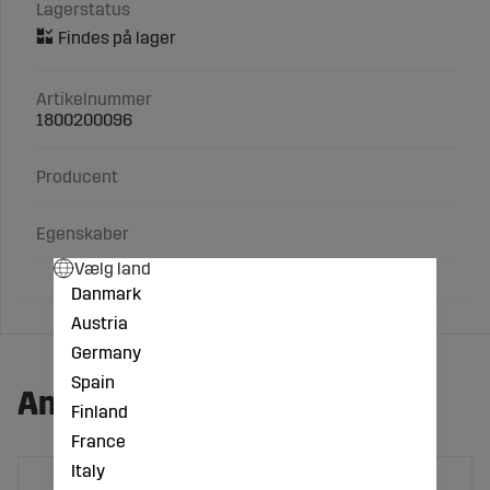
Lagerstatus
Artikelnummer
1800200096
Producent
Egenskaber
Vælg land
Danmark
Austria
Germany
Spain
Andre købte også:
Finland
France
Italy