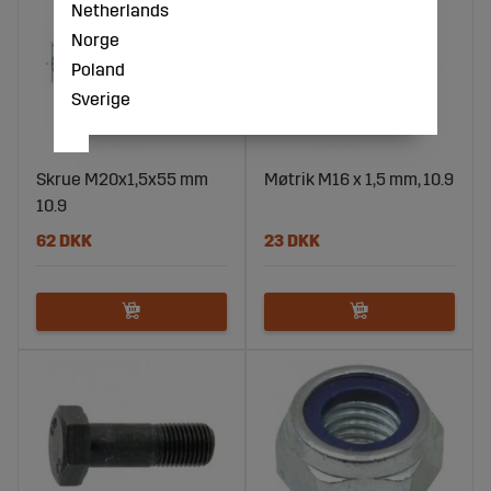
Netherlands
Norge
Poland
Sverige
Skrue M20x1,5x55 mm
Møtrik M16 x 1,5 mm, 10.9
10.9
62 DKK
23 DKK