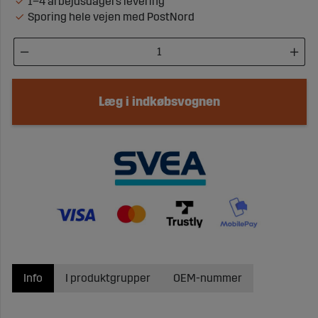
1–4 arbejdsdagers levering
Sporing hele vejen med PostNord
Læg i indkøbsvognen
Info
I produktgrupper
OEM-nummer