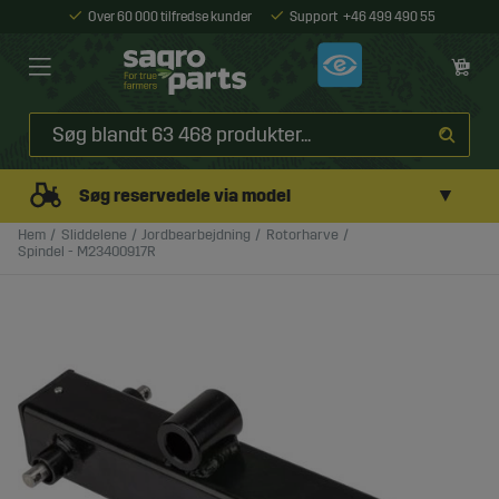
Over 60 000 tilfredse kunder
Support
+46 499 490 55
▼
Søg reservedele via model
Hem
Sliddelene
Jordbearbejdning
Rotorharve
Spindel - M23400917R