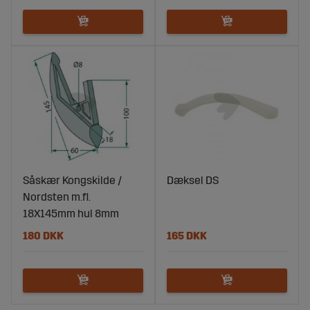
Såskær Kongskilde /
Dæksel DS
Nordsten m.fl.
18X145mm hul 8mm
180 DKK
165 DKK