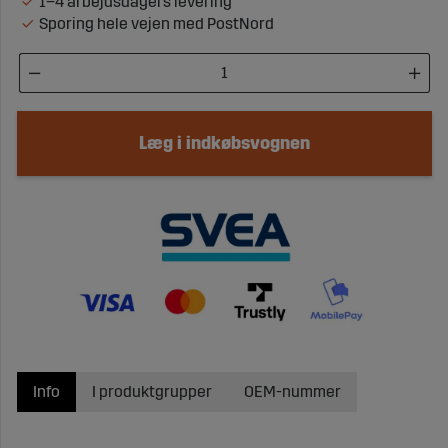
1–4 arbejdsdagers levering
Sporing hele vejen med PostNord
Læg i indkøbsvognen
Info
I produktgrupper
OEM-nummer