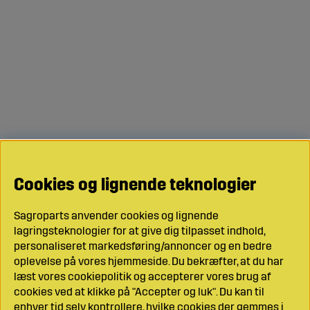
Cookies og lignende teknologier
Sagroparts anvender cookies og lignende
lagringsteknologier for at give dig tilpasset indhold,
personaliseret markedsføring/annoncer og en bedre
oplevelse på vores hjemmeside. Du bekræfter, at du har
læst vores cookiepolitik og accepterer vores brug af
cookies ved at klikke på "Accepter og luk". Du kan til
enhver tid selv kontrollere, hvilke cookies der gemmes i