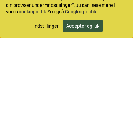
din browser under “Indstillinger”. Du kan læse mere i
vores
cookiepolitik
. Se også
Googles politik
.
Indstillinger
Accepter og luk
Læg i indkøbsvognen
Ring til os på
+46 499 490 55