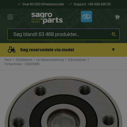
Over 60 000 tilfredse kunder
Support
+46 499 490 55
▼
Søg reservedele via model
Hem
Sliddelene
Jordbearbejdning
Såmaskiner
Firkantleje - 31910006