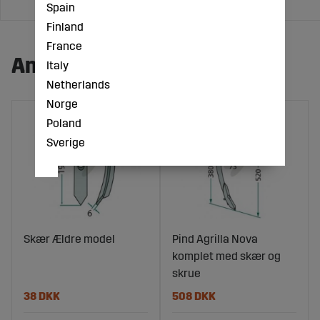
Spain
Finland
France
Andre købte også:
Italy
Netherlands
Norge
Poland
Sverige
Skær Ældre model
Pind Agrilla Nova
komplet med skær og
skrue
38 DKK
508 DKK