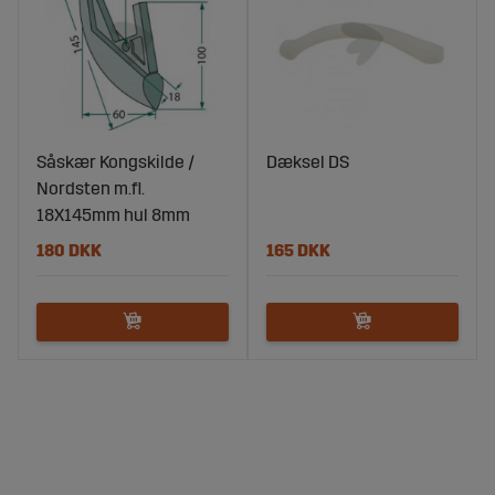
Såskær Kongskilde /
Dæksel DS
Nordsten m.fl.
18X145mm hul 8mm
180 DKK
165 DKK