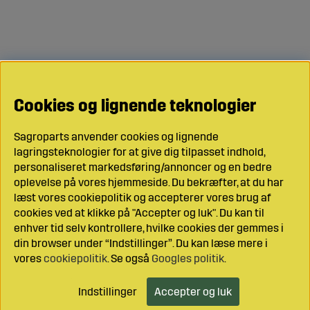
Cookies og lignende teknologier
Sagroparts anvender cookies og lignende
lagringsteknologier for at give dig tilpasset indhold,
personaliseret markedsføring/annoncer og en bedre
oplevelse på vores hjemmeside. Du bekræfter, at du har
læst vores cookiepolitik og accepterer vores brug af
cookies ved at klikke på "Accepter og luk". Du kan til
enhver tid selv kontrollere, hvilke cookies der gemmes i
din browser under “Indstillinger”. Du kan læse mere i
vores
cookiepolitik
. Se også
Googles politik
.
Indstillinger
Accepter og luk
Læg i indkøbsvognen