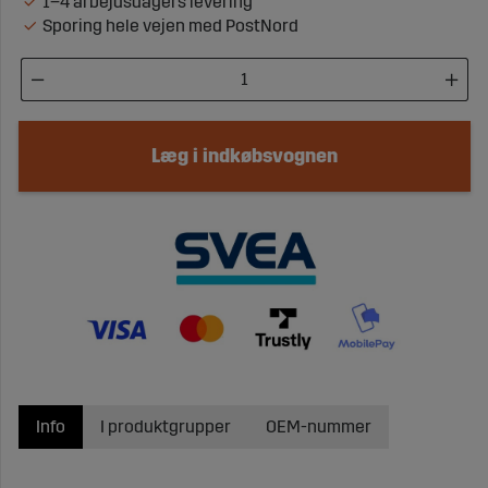
1–4 arbejdsdagers levering
Sporing hele vejen med PostNord
Læg i indkøbsvognen
Info
I produktgrupper
OEM-nummer