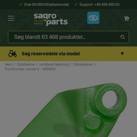
Over 60 000 tilfredse kunder
Support
+46 499 490 55
▼
Søg reservedele via model
Hem
Sliddelene
Jordbearbejdning
Såmaskiner
Fureformer venstre - 966844