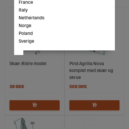
France
Italy
Netherlands
Norge
Poland
Sverige
Skær Ældre model
Pind Agrilla Nova
komplet med skær og
skrue
38 DKK
508 DKK