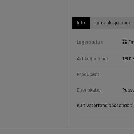
Info
I produktgrupper
Lagerstatus
Artikelnummer
1801
Producent
Egenskaber
Passe
Kultivatortand passende ti