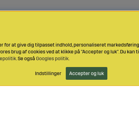
 for at give dig tilpasset indhold, personaliseret markedsføri
res brug af cookies ved at klikke på "Accepter og luk". Du kan ti
epolitik
. Se også
Googles politik
.
Indstillinger
Accepter og luk