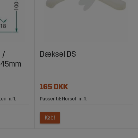
 /
Dæksel DS
X145mm
165 DKK
en m.fl.
Passer til: Horsch m.fl.
Køb!