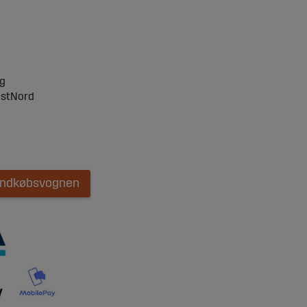
ng
ostNord
 indkøbsvognen