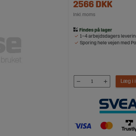
2566
DKK
Inkl. moms
1–4 arbejdsdagers leveri
Sporing hele vejen med P
Læg i