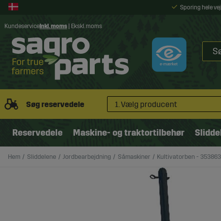
Sporing hele v
Kundeservice
Inkl. moms
|
Ekskl. moms
Søg reservedele
1. Vælg producent
Reservedele
Maskine- og traktortilbehør
Slidde
Hem
Sliddelene
Jordbearbejdning
Såmaskiner
Kultivatorben - 35386