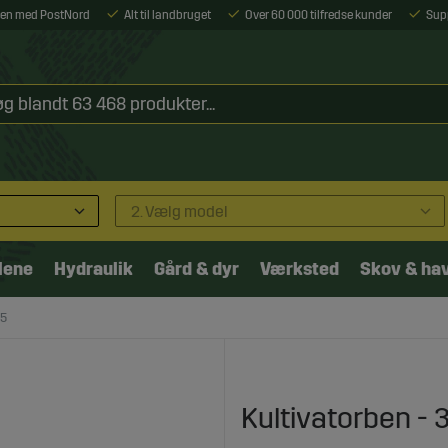
ejen med PostNord
Alt til landbruget
Over 60 000 tilfredse kunder
Sup
2. Vælg model
lene
Hydraulik
Gård & dyr
Værksted
Skov & ha
35
Kultivatorben -