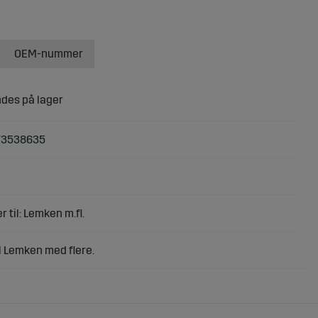
OEM-nummer
73538635
r til: Lemken m.fl.
l Lemken med flere.