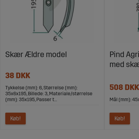
Skær Ældre model
Pind Agr
med skæ
38 DKK
508 DKK
Tykkelse (mm): 6, Størrelse (mm):
35x6x195, Billede: 3, Materiale/størrelse
(mm): 35x195, Passer t...
Mål (mm): 45
Køb!
Køb!