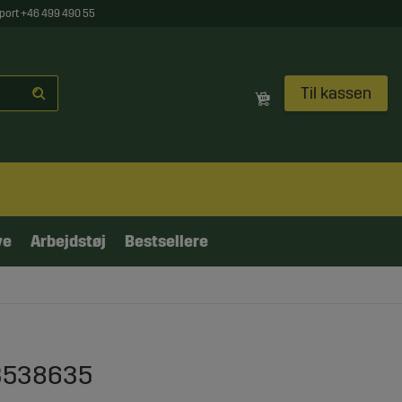
port +46 499 490 55
Til kassen
ve
Arbejdstøj
Bestsellere
 3538635