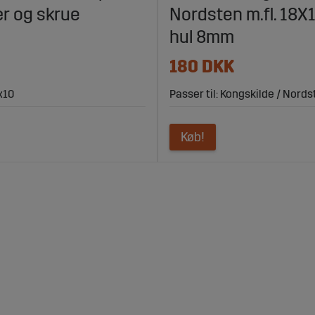
r og skrue
Nordsten m.fl. 18
hul 8mm
180 DKK
x10
Passer til: Kongskilde / Nordst
Køb!