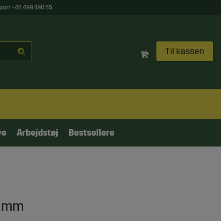
port +46 499 490 55
Til kassen
ve
Arbejdstøj
Bestsellere
2 mm