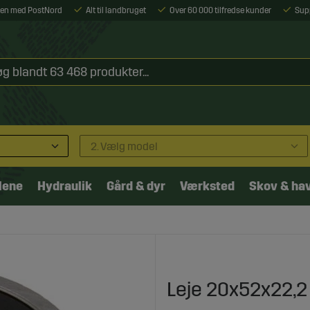
ejen med PostNord
Alt til landbruget
Over 60 000 tilfredse kunder
Sup
2. Vælg model
lene
Hydraulik
Gård & dyr
Værksted
Skov & ha
Leje 20x52x22,