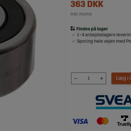
363
DKK
Inkl. moms
1–4 arbejdsdagers leveri
Sporing hele vejen med P
Læg i