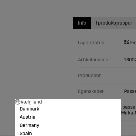
Info
I produktgrupper
Lagerstatus
Artikelnummer
1800
Producent
Egenskaber
Passe
Vælg land
Leje 20x52x22,2 mm passen
Danmark
Typer: Manta, Maga, Mirka,
Austria
Germany
Spain