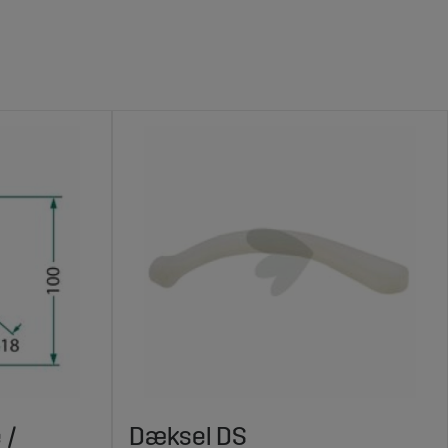
 /
Dæksel DS