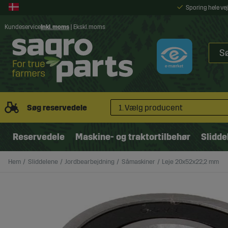
Sporing hele v
Kundeservice
Inkl. moms
|
Ekskl. moms
Søg reservedele
1. Vælg producent
Reservedele
Maskine- og traktortilbehør
Slidde
Hem
Sliddelene
Jordbearbejdning
Såmaskiner
Leje 20x52x22,2 mm