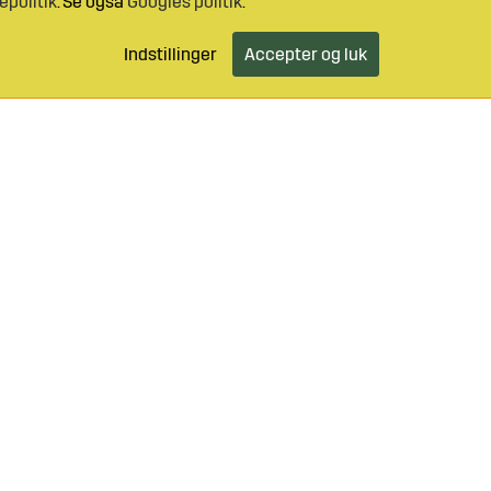
epolitik
. Se også
Googles politik
.
Indstillinger
Accepter og luk
46 499 490 55
Log ind
Kundeservice
o@sagroparts.dk