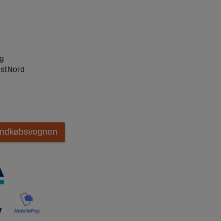
ng
ostNord
 indkøbsvognen