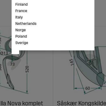
Finland
France
Italy
Netherlands
Norge
Poland
Sverige
illa Nova komplet
Såskær Kongskilde