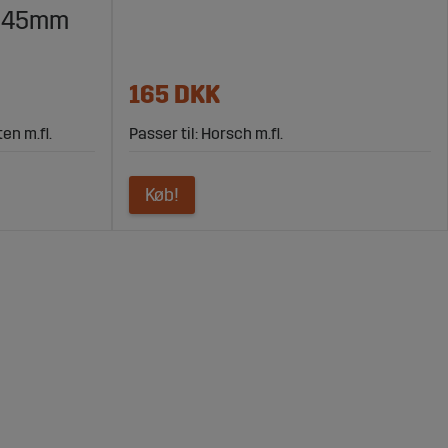
X145mm
165 DKK
en m.fl.
Passer til: Horsch m.fl.
Køb!