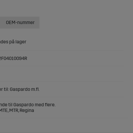
OEM-nummer
2F04010094R
r til: Gaspardo m.fl.
de til Gaspardo med flere.
 MTE, MTR, Regina