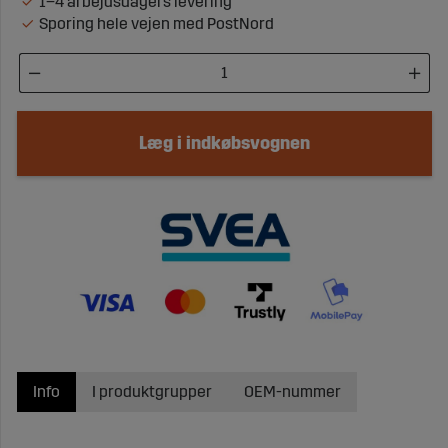
1–4 arbejdsdagers levering
Sporing hele vejen med PostNord
Læg i indkøbsvognen
Info
I produktgrupper
OEM-nummer