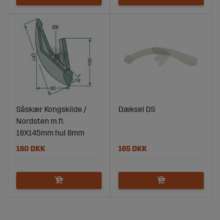
Såskær Kongskilde /
Dæksel DS
Nordsten m.fl.
18X145mm hul 8mm
180 DKK
165 DKK