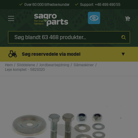
Over 60 000 tilfredse kunder
Support
+46 499 490 55
▼
Søg reservedele via model
Hem
Sliddelene
Jordbearbejdning
Såmaskiner
Leje komplet - 5821020