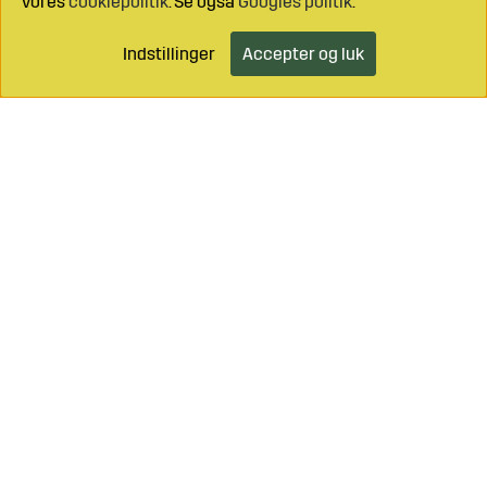
vores
cookiepolitik
. Se også
Googles politik
.
Indstillinger
Accepter og luk
Læg i indkøbsvognen
Ring til os på
+46 499 490 55
Mail os på
info@sagroparts.dk