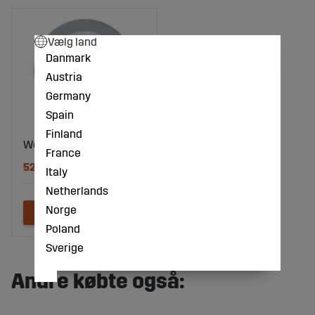
Vælg land
Danmark
Austria
Germany
Spain
Finland
Wedi
France
52 DKK
Italy
Netherlands
Norge
Poland
Sverige
Andre købte også: