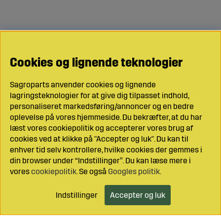
Cookies og lignende teknologier
Sagroparts anvender cookies og lignende
lagringsteknologier for at give dig tilpasset indhold,
personaliseret markedsføring/annoncer og en bedre
oplevelse på vores hjemmeside. Du bekræfter, at du har
læst vores cookiepolitik og accepterer vores brug af
cookies ved at klikke på "Accepter og luk". Du kan til
enhver tid selv kontrollere, hvilke cookies der gemmes i
din browser under “Indstillinger”. Du kan læse mere i
vores
cookiepolitik
. Se også
Googles politik
.
Indstillinger
Accepter og luk
Læg i indkøbsvognen