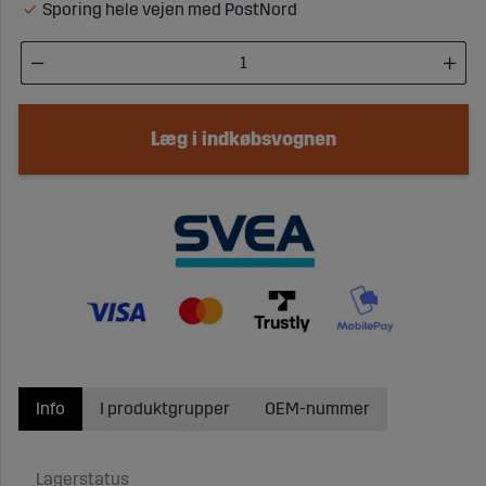
Sporing hele vejen med PostNord
Læg i indkøbsvognen
Info
I produktgrupper
OEM-nummer
Lagerstatus