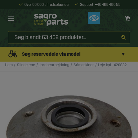
Over 60 000 tilfredse kunder
Support
+46 499 490 55
▼
Søg reservedele via model
Hem
Sliddelene
Jordbearbejdning
Såmaskiner
Leje kpl. -420832