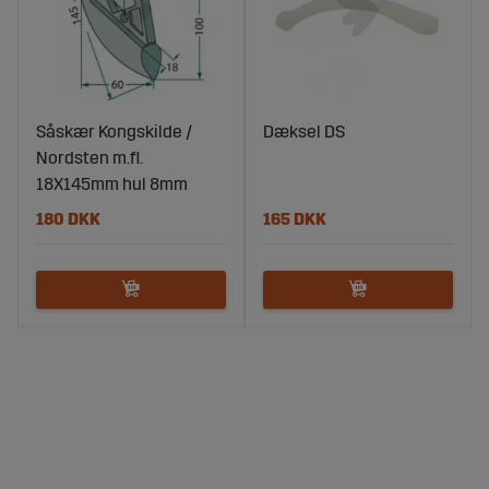
Såskær Kongskilde /
Dæksel DS
Nordsten m.fl.
18X145mm hul 8mm
180 DKK
165 DKK