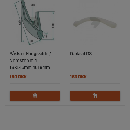
Såskær Kongskilde /
Dæksel DS
Nordsten m.fl.
18X145mm hul 8mm
180 DKK
165 DKK