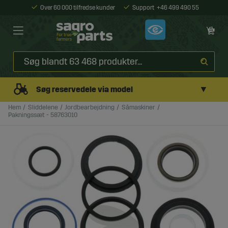
Over 60 000 tilfredse kunder
Support
+46 499 490 55
▼
Søg reservedele via model
Hem
Sliddelene
Jordbearbejdning
Såmaskiner
Pakningssæt - 58763010