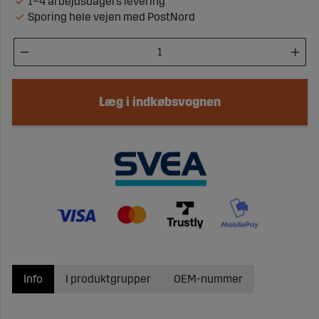
1–4 arbejdsdagers levering
Sporing hele vejen med PostNord
Læg i indkøbsvognen
Info
I produktgrupper
OEM-nummer