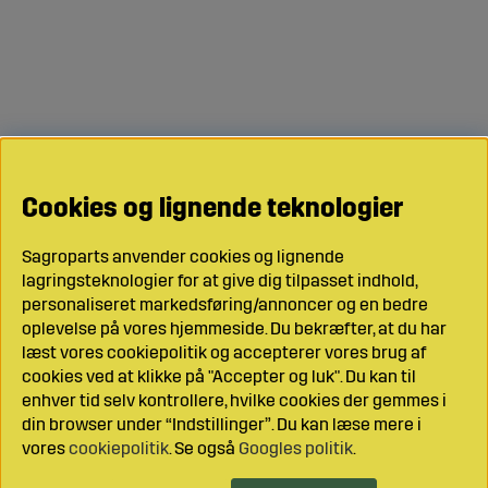
Cookies og lignende teknologier
Sagroparts anvender cookies og lignende
lagringsteknologier for at give dig tilpasset indhold,
personaliseret markedsføring/annoncer og en bedre
oplevelse på vores hjemmeside. Du bekræfter, at du har
læst vores cookiepolitik og accepterer vores brug af
cookies ved at klikke på "Accepter og luk". Du kan til
enhver tid selv kontrollere, hvilke cookies der gemmes i
din browser under “Indstillinger”. Du kan læse mere i
vores
cookiepolitik
. Se også
Googles politik
.