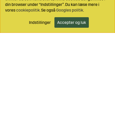
din browser under “Indstillinger”. Du kan læse mere i
vores
cookiepolitik
. Se også
Googles politik
.
Indstillinger
Accepter og luk
Læg i indkøbsvognen
Ring til os på
+46 499 490 55