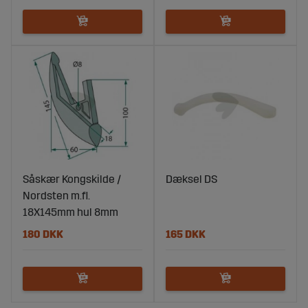
Såskær Kongskilde /
Dæksel DS
Nordsten m.fl.
18X145mm hul 8mm
180 DKK
165 DKK