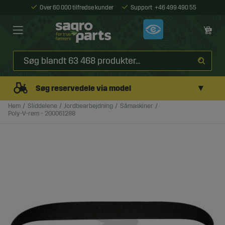
Over 60 000 tilfredse kunder
Support
+46 499 490 55
▼
Søg reservedele via model
Hem
Sliddelene
Jordbearbejdning
Såmaskiner
Poly-V-rem - 200061288