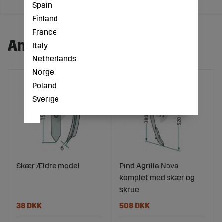
Spain
Finland
France
Andre købte også:
Italy
Netherlands
Norge
Poland
Sverige
Skær Ældre model
Pind Agrilla Nova
komplet med skær og
skrue
38 DKK
508 DKK