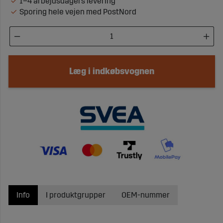
1–4 arbejdsdagers levering
Sporing hele vejen med PostNord
Læg i indkøbsvognen
Info
I produktgrupper
OEM-nummer