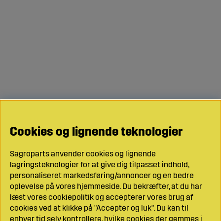
Cookies og lignende teknologier
Sagroparts anvender cookies og lignende
lagringsteknologier for at give dig tilpasset indhold,
personaliseret markedsføring/annoncer og en bedre
oplevelse på vores hjemmeside. Du bekræfter, at du har
læst vores cookiepolitik og accepterer vores brug af
cookies ved at klikke på "Accepter og luk". Du kan til
enhver tid selv kontrollere, hvilke cookies der gemmes i