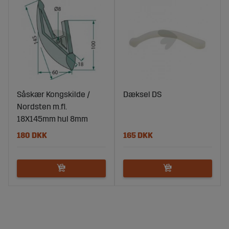
Såskær Kongskilde /
Dæksel DS
Nordsten m.fl.
18X145mm hul 8mm
180 DKK
165 DKK