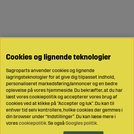
Cookies og lignende teknologier
Sagroparts anvender cookies og lignende
lagringsteknologier for at give dig tilpasset indhold,
personaliseret markedsføring/annoncer og en bedre
oplevelse på vores hjemmeside. Du bekræfter, at du har
læst vores cookiepolitik og accepterer vores brug af
cookies ved at klikke på "Accepter og luk". Du kan til
enhver tid selv kontrollere, hvilke cookies der gemmes i
din browser under “Indstillinger”. Du kan læse mere i
vores
cookiepolitik
. Se også
Googles politik
.