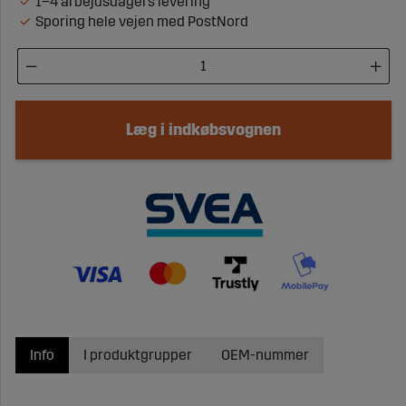
1–4 arbejdsdagers levering
Sporing hele vejen med PostNord
Læg i indkøbsvognen
Info
I produktgrupper
OEM-nummer