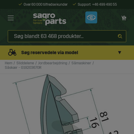
Over 60 000 tilfredse kunder
Support
+46 499 490 55
▼
Søg reservedele via model
Hem
Sliddelene
Jordbearbejdning
Såmaskiner
Såskær - G19203670R