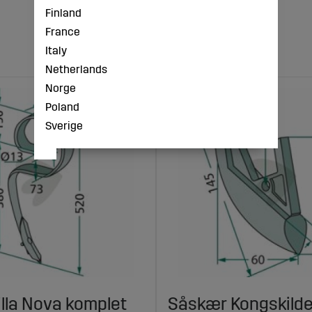
Finland
France
Italy
Netherlands
Norge
Poland
Sverige
illa Nova komplet
Såskær Kongskilde