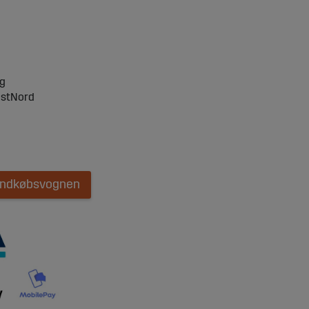
ng
ostNord
 indkøbsvognen