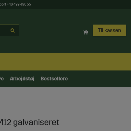
port +46 499 490 55
Til kassen
ve
Arbejdstøj
Bestsellere
12 galvaniseret