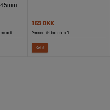
X145mm
165 DKK
en m.fl.
Passer til: Horsch m.fl.
Køb!