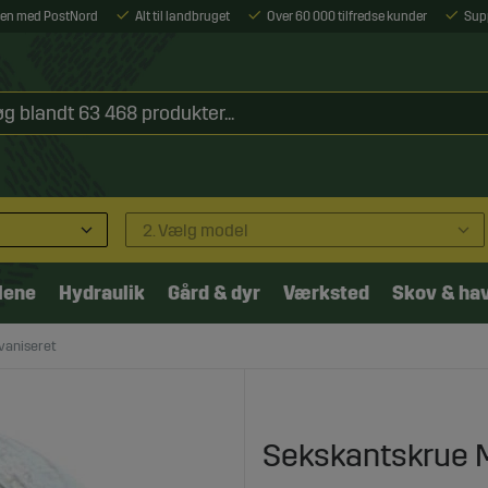
ejen med PostNord
Alt til landbruget
Over 60 000 tilfredse kunder
Sup
2. Vælg model
lene
Hydraulik
Gård & dyr
Værksted
Skov & ha
vaniseret
Sekskantskrue M