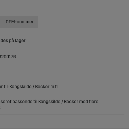
OEM-nummer
3200176
 til: Kongskilde / Becker m.fl.
eret passende til Kongskilde / Becker med flere.
t