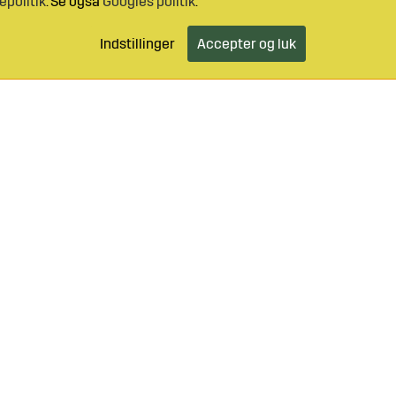
epolitik
. Se også
Googles politik
.
Indstillinger
Accepter og luk
46 499 490 55
Log ind
Kundeservice
o@sagroparts.dk