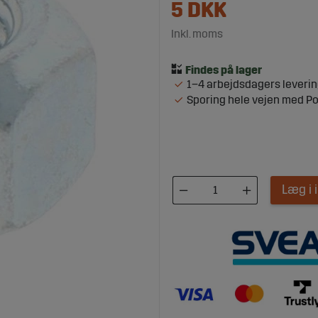
5
DKK
Inkl. moms
1–4 arbejdsdagers leveri
Sporing hele vejen med P
Læg i