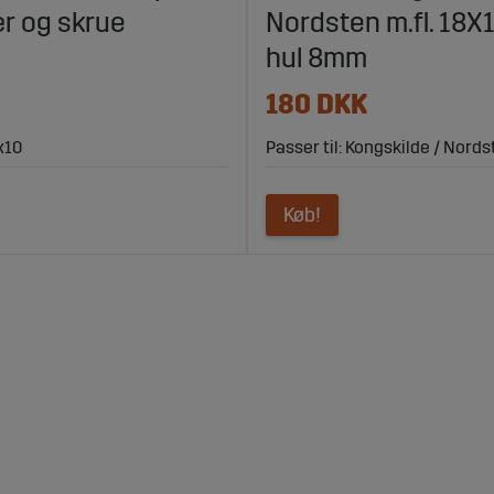
r og skrue
Nordsten m.fl. 18
hul 8mm
180 DKK
x10
Passer til: Kongskilde / Nordst
Køb!