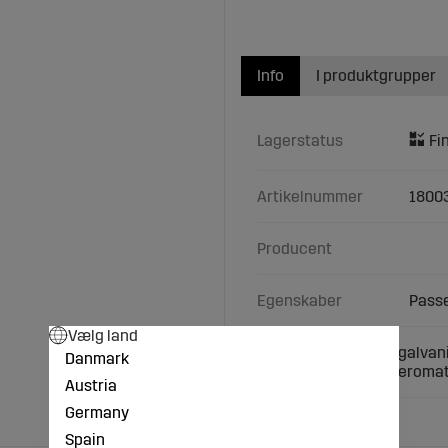
Info
I produktgrupper
Lagerstatus
Artikelnummer
1800
Producent
Egenskaber
Passer
Vælg land
Sekskantskrue M12 galvanis
Danmark
Typer:Centra 2000Aeroma
Austria
Germany
Spain