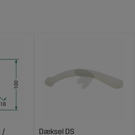
 /
Dæksel DS