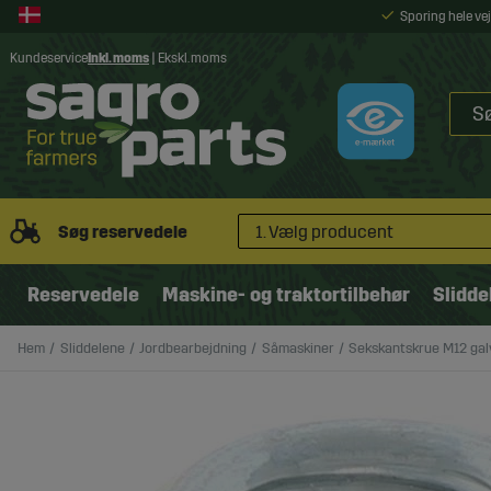
Sporing hele v
Kundeservice
Inkl. moms
|
Ekskl. moms
Søg reservedele
1. Vælg producent
Reservedele
Maskine- og traktortilbehør
Slidde
Hem
Sliddelene
Jordbearbejdning
Såmaskiner
Sekskantskrue M12 gal