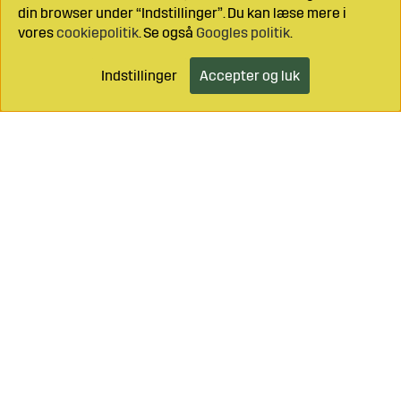
din browser under “Indstillinger”. Du kan læse mere i
vores
cookiepolitik
. Se også
Googles politik
.
Indstillinger
Accepter og luk
Læg i indkøbsvognen
Ring til os på
+46 499 490 55