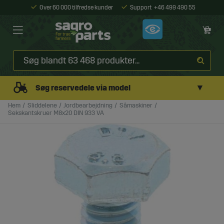
Over 60 000 tilfredse kunder
Support
+46 499 490 55
▼
Søg reservedele via model
Hem
Sliddelene
Jordbearbejdning
Såmaskiner
Sekskantskruer M8x20 DIN 933 VA