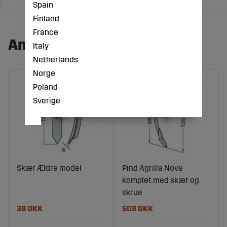
Spain
Finland
France
Andre købte også:
Italy
Netherlands
Norge
Poland
Sverige
Skær Ældre model
Pind Agrilla Nova
komplet med skær og
skrue
38 DKK
508 DKK