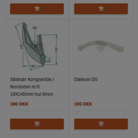
Såskær Kongskilde /
Dæksel DS
Nordsten m.fl.
18X145mm hul 8mm
180 DKK
165 DKK