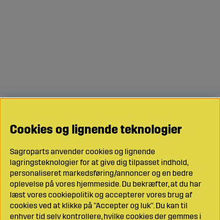
Cookies og lignende teknologier
Sagroparts anvender cookies og lignende
lagringsteknologier for at give dig tilpasset indhold,
personaliseret markedsføring/annoncer og en bedre
oplevelse på vores hjemmeside. Du bekræfter, at du har
læst vores cookiepolitik og accepterer vores brug af
cookies ved at klikke på "Accepter og luk". Du kan til
enhver tid selv kontrollere, hvilke cookies der gemmes i