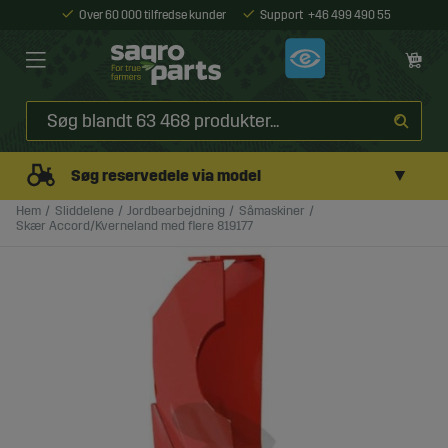
Over 60 000 tilfredse kunder
Support
+46 499 490 55
▼
Søg reservedele via model
Hem
Sliddelene
Jordbearbejdning
Såmaskiner
Skær Accord/Kverneland med flere 819177