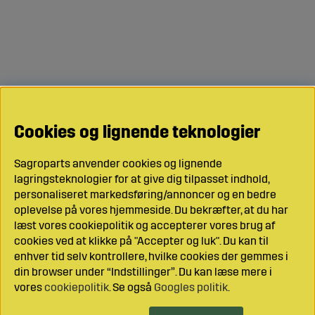
Cookies og lignende teknologier
Sagroparts anvender cookies og lignende
lagringsteknologier for at give dig tilpasset indhold,
personaliseret markedsføring/annoncer og en bedre
oplevelse på vores hjemmeside. Du bekræfter, at du har
læst vores cookiepolitik og accepterer vores brug af
cookies ved at klikke på "Accepter og luk". Du kan til
enhver tid selv kontrollere, hvilke cookies der gemmes i
din browser under “Indstillinger”. Du kan læse mere i
vores
cookiepolitik
. Se også
Googles politik
.