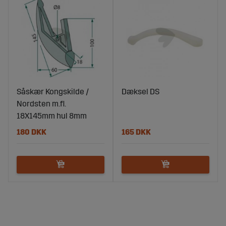
Såskær Kongskilde /
Dæksel DS
Nordsten m.fl.
18X145mm hul 8mm
180 DKK
165 DKK