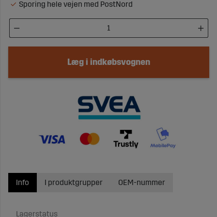
Sporing hele vejen med PostNord
Læg i indkøbsvognen
Info
I produktgrupper
OEM-nummer
Lagerstatus