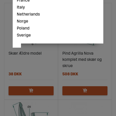
Italy
Netherlands
Norge
Poland
Sverige
Skær Ældre model
Pind Agrilla Nova
komplet med skær og
skrue
38 DKK
508 DKK