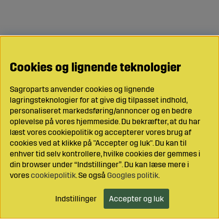
Cookies og lignende teknologier
Sagroparts anvender cookies og lignende
lagringsteknologier for at give dig tilpasset indhold,
personaliseret markedsføring/annoncer og en bedre
oplevelse på vores hjemmeside. Du bekræfter, at du har
læst vores cookiepolitik og accepterer vores brug af
cookies ved at klikke på "Accepter og luk". Du kan til
enhver tid selv kontrollere, hvilke cookies der gemmes i
din browser under “Indstillinger”. Du kan læse mere i
vores
cookiepolitik
. Se også
Googles politik
.
Indstillinger
Accepter og luk
Læg i indkøbsvognen