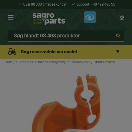
Over 60 000 tilfredse kunder
Support
+46 499 490 55
▼
Søg reservedele via model
Hem
Sliddelene
Jordbearbejdning
Såmaskiner
Skærestøtte