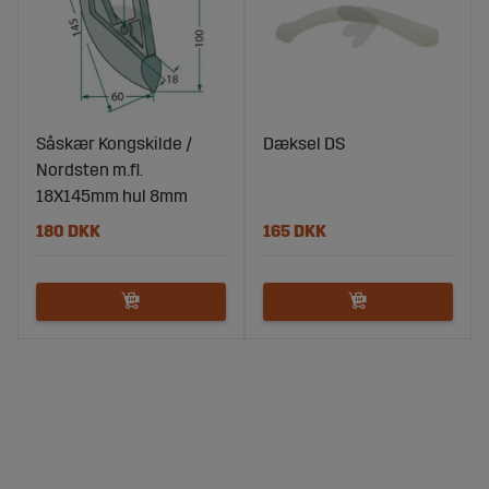
Såskær Kongskilde /
Dæksel DS
Nordsten m.fl.
18X145mm hul 8mm
180 DKK
165 DKK