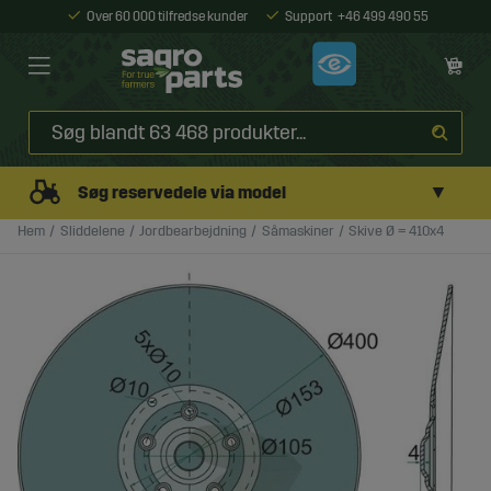
Over 60 000 tilfredse kunder
Support
+46 499 490 55
▼
Søg reservedele via model
Hem
Sliddelene
Jordbearbejdning
Såmaskiner
Skive Ø = 410x4