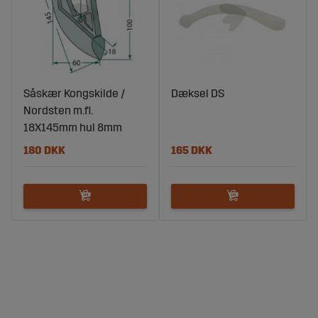
Såskær Kongskilde /
Dæksel DS
Nordsten m.fl.
18X145mm hul 8mm
180 DKK
165 DKK