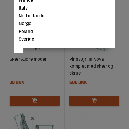
Italy
Netherlands
Norge
Poland
Sverige
Skær Ældre model
Pind Agrilla Nova
komplet med skær og
skrue
38 DKK
508 DKK