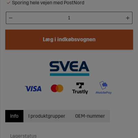
Sporing hele vejen med PostNord
Læg i indkøbsvognen
Info
I produktgrupper
OEM-nummer
Lagerstatus