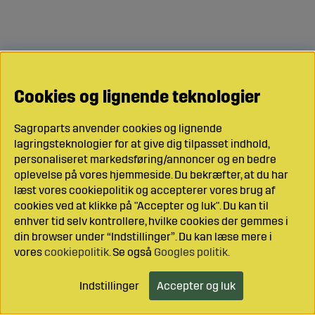
Cookies og lignende teknologier
Sagroparts anvender cookies og lignende
lagringsteknologier for at give dig tilpasset indhold,
personaliseret markedsføring/annoncer og en bedre
oplevelse på vores hjemmeside. Du bekræfter, at du har
læst vores cookiepolitik og accepterer vores brug af
cookies ved at klikke på "Accepter og luk". Du kan til
enhver tid selv kontrollere, hvilke cookies der gemmes i
din browser under “Indstillinger”. Du kan læse mere i
vores
cookiepolitik
. Se også
Googles politik
.
Indstillinger
Accepter og luk
Læg i indkøbsvognen