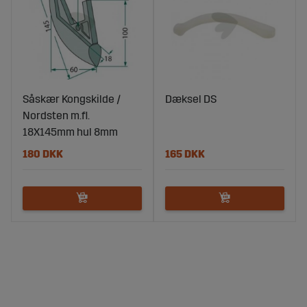
Såskær Kongskilde /
Dæksel DS
Nordsten m.fl.
18X145mm hul 8mm
180 DKK
165 DKK