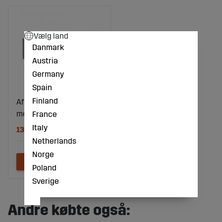
Vælg land
Danmark
Austria
Germany
Spain
Finland
Afskraberkpl. Amazone
med flere. 954658
France
Italy
138 DKK
Netherlands
Norge
Poland
Sverige
Andre købte også: