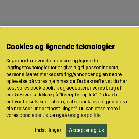
Cookies og lignende teknologier
Sagroparts anvender cookies og lignende
lagringsteknologier for at give dig tilpasset indhold,
personaliseret markedsføring/annoncer og en bedre
oplevelse på vores hjemmeside. Du bekræfter, at du har
læst vores cookiepolitik og accepterer vores brug af
cookies ved at klikke på "Accepter og luk". Du kan til
enhver tid selv kontrollere, hvilke cookies der gemmes i
din browser under “Indstillinger”. Du kan læse mere i
vores
cookiepolitik
. Se også
Googles politik
.
Indstillinger
Accepter og luk
Læg i indkøbsvognen