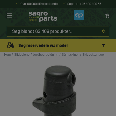
Over 60 000 tilfredse kunder
Support
+46 499 490 55
▼
Søg reservedele via model
Hem
Sliddelene
Jordbearbejdning
Såmaskiner
Skiveskærlager