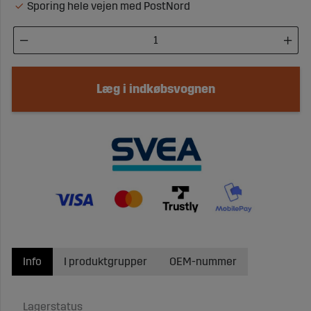
Sporing hele vejen med PostNord
Læg i indkøbsvognen
Info
I produktgrupper
OEM-nummer
Lagerstatus