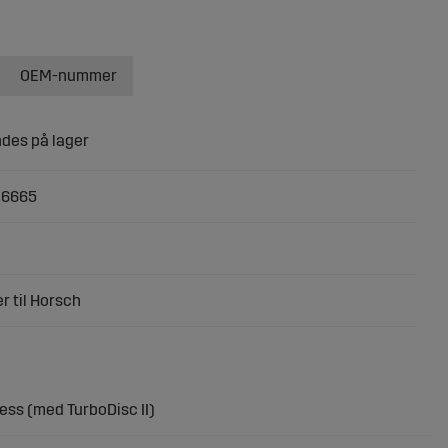
OEM-nummer
16665
r til Horsch
ess (med TurboDisc II)