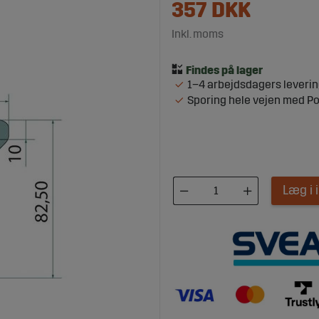
357
DKK
Inkl. moms
1–4 arbejdsdagers leveri
Sporing hele vejen med P
Læg i