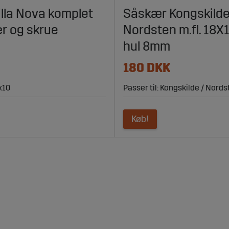
illa Nova komplet
Såskær Kongskilde
r og skrue
Nordsten m.fl. 18
hul 8mm
180 DKK
x10
Passer til: Kongskilde / Nordst
Køb!