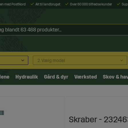
ejen med PostNord
Alt til landbruget
Over 60 000 tilfredse kunder
Sup
2. Vælg model
lene
Hydraulik
Gård & dyr
Værksted
Skov & ha
Skraber - 2324