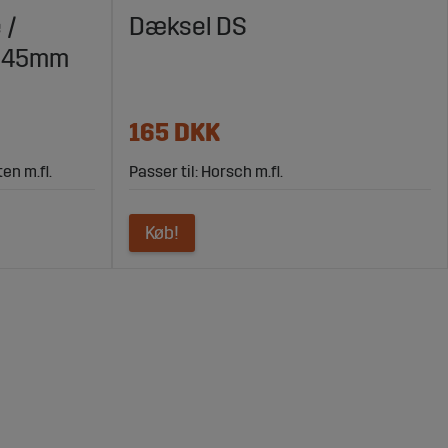
 /
Dæksel DS
X145mm
165 DKK
en m.fl.
Passer til: Horsch m.fl.
Køb!