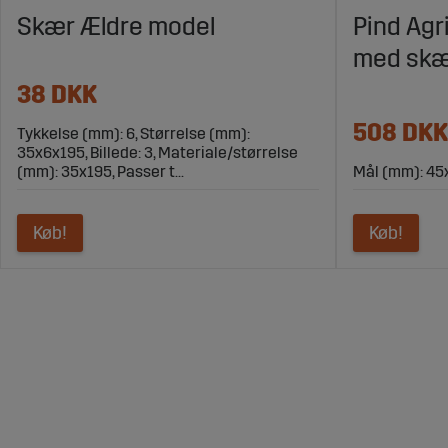
Skær Ældre model
Pind Agr
med skæ
38 DKK
508 DKK
Tykkelse (mm): 6, Størrelse (mm):
35x6x195, Billede: 3, Materiale/størrelse
(mm): 35x195, Passer t...
Mål (mm): 45
Køb!
Køb!