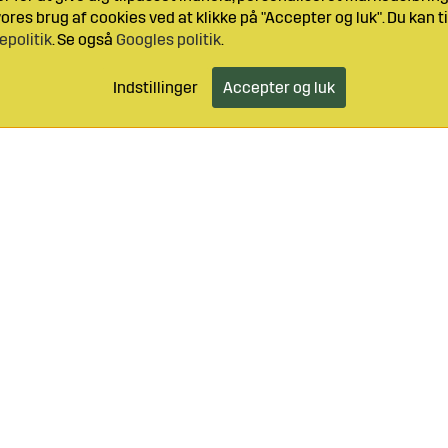
res brug af cookies ved at klikke på "Accepter og luk". Du kan ti
epolitik
. Se også
Googles politik
.
Indstillinger
Accepter og luk
46 499 490 55
Log ind
Kundeservice