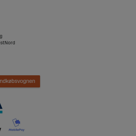
ng
ostNord
 indkøbsvognen