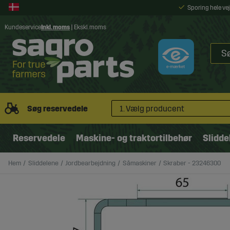
Sporing hele v
Kundeservice
Inkl. moms
|
Ekskl. moms
Søg reservedele
1. Vælg producent
Reservedele
Maskine- og traktortilbehør
Slidde
Hem
Sliddelene
Jordbearbejdning
Såmaskiner
Skraber - 23246300