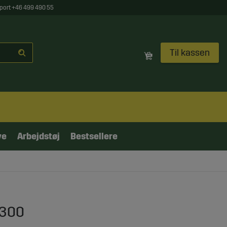
port +46 499 490 55
Til kassen
ve
Arbejdstøj
Bestsellere
6300