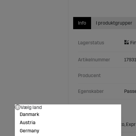
Info
I produktgrupper
Lagerstatus
Artikelnummer
1793
Producent
Egenskaber
Passe
Passer til Horsch
Vælg land
Danmark
Typer/Modeller:
Austria
Horsch: Focus, Pronto, Expr
Germany